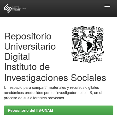
Skip
navigation
Repositorio
Universitario
Digital
Instituto de
Investigaciones Sociales
Un espacio para compartir materiales y recursos digitales
académicos producidos por los investigadores del IIS, en el
proceso de sus diferentes proyectos.
Repositorio del IIS-UNAM