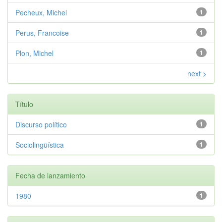
Pecheux, Michel
1
Perus, Francoise
1
Plon, Michel
1
next >
Título
Discurso político
1
Sociolingüística
1
Fecha de lanzamiento
1980
1