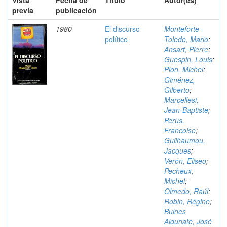
Vista
Fecha de
Título
Autor(es)
previa
publicación
1980
El discurso
Monteforte
político
Toledo, Mario
;
Ansart, Pierre
;
Guespin, Louis
;
Plon, Michel
;
Giménez,
Gilberto
;
Marcellesi,
Jean-Baptiste
;
Perus,
Francoise
;
Guilhaumou,
Jacques
;
Verón, Eliseo
;
Pecheux,
Michel
;
Olmedo, Raúl
;
Robin, Régine
;
Bulnes
Aldunate, José