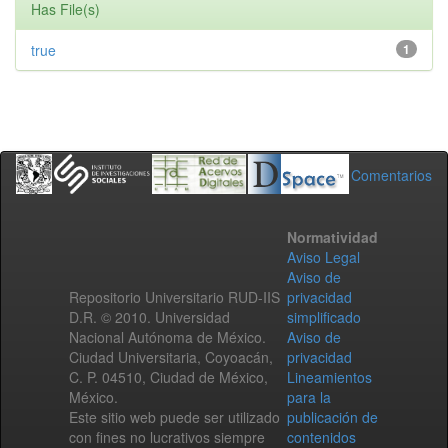
Has File(s)
true
1
Comentarios
Normatividad
Aviso Legal
Aviso de
Repositorio Universitario RUD-IIS
privacidad
D.R. © 2010. Universidad
simplificado
Nacional Autónoma de México.
Aviso de
Ciudad Universitaria, Coyoacán,
privacidad
C. P. 04510, Ciudad de México,
Lineamientos
México.
para la
Este sitio web puede ser utilizado
publicación de
con fines no lucrativos siempre
contenidos