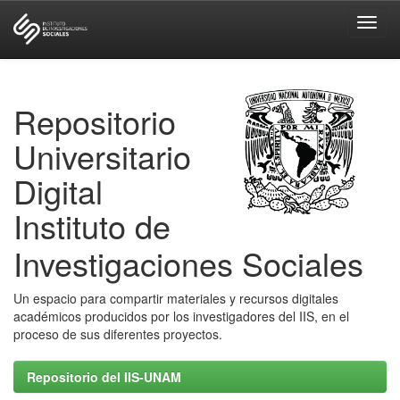
Skip
navigation
Repositorio
Universitario
Digital
Instituto de
Investigaciones Sociales
Un espacio para compartir materiales y recursos digitales
académicos producidos por los investigadores del IIS, en el
proceso de sus diferentes proyectos.
Repositorio del IIS-UNAM