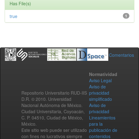
Has File(s)
true
1
Comentarios
Normatividad
Aviso Legal
Aviso de
Repositorio Universitario RUD-IIS
privacidad
D.R. © 2010. Universidad
simplificado
Nacional Autónoma de México.
Aviso de
Ciudad Universitaria, Coyoacán,
privacidad
C. P. 04510, Ciudad de México,
Lineamientos
México.
para la
Este sitio web puede ser utilizado
publicación de
con fines no lucrativos siempre
contenidos