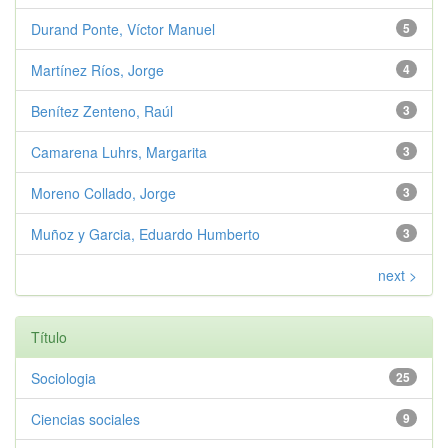
Durand Ponte, Víctor Manuel
5
Martínez Ríos, Jorge
4
Benítez Zenteno, Raúl
3
Camarena Luhrs, Margarita
3
Moreno Collado, Jorge
3
Muñoz y Garcia, Eduardo Humberto
3
next >
Título
Sociologia
25
Ciencias sociales
9