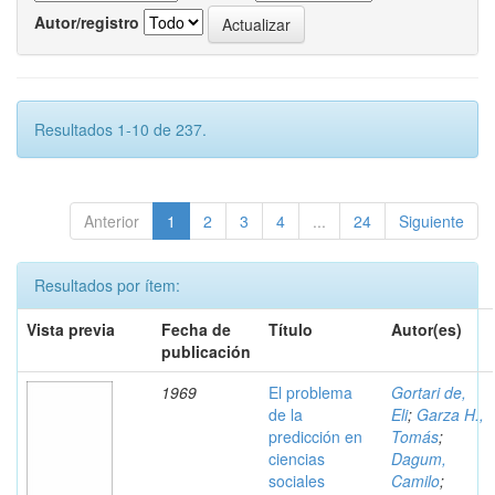
Autor/registro
Resultados 1-10 de 237.
Anterior
1
2
3
4
...
24
Siguiente
Resultados por ítem:
Vista previa
Fecha de
Título
Autor(es)
publicación
1969
El problema
Gortari de,
de la
Eli
;
Garza H.,
predicción en
Tomás
;
ciencias
Dagum,
sociales
Camilo
;