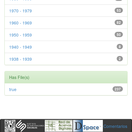
1970 - 1979
53
1960 - 1969
82
1950 - 1959
50
1940 - 1949
8
1938 - 1939
2
Has File(s)
true
237
Comentarios