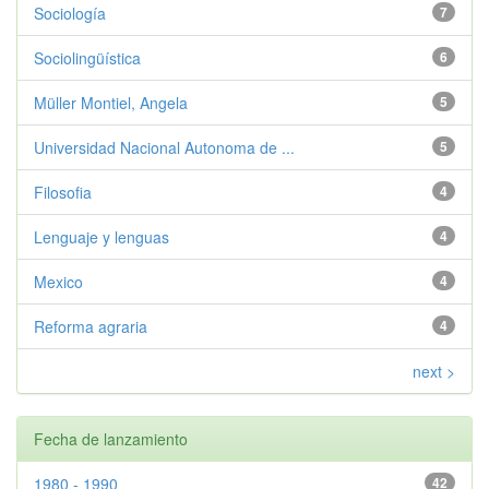
Sociología
7
Sociolingüística
6
Müller Montiel, Angela
5
Universidad Nacional Autonoma de ...
5
Filosofia
4
Lenguaje y lenguas
4
Mexico
4
Reforma agraria
4
next >
Fecha de lanzamiento
1980 - 1990
42