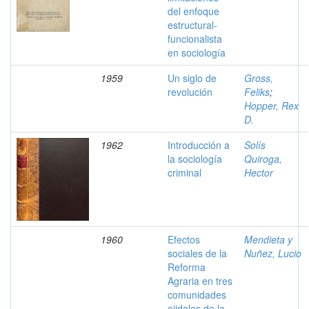
del enfoque
estructural-
funcionalista
en sociología
1959
Un siglo de
Gross,
revolución
Feliks
;
Hopper, Rex
D.
1962
Introducción a
Solís
la sociología
Quiroga,
criminal
Hector
1960
Efectos
Mendieta y
sociales de la
Nuñez, Lucio
Reforma
Agraria en tres
comunidades
ejidales de la