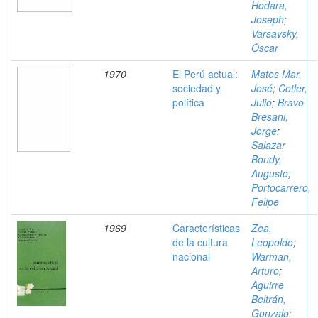
Hodara,
Joseph
;
Varsavsky,
Óscar
1970
El Perú actual:
Matos Mar,
sociedad y
José
;
Cotler,
política
Julio
;
Bravo
Bresani,
Jorge
;
Salazar
Bondy,
Augusto
;
Portocarrero,
Felipe
1969
Características
Zea,
de la cultura
Leopoldo
;
nacional
Warman,
Arturo
;
Aguirre
Beltrán,
Gonzalo
;