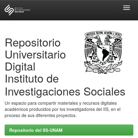
Skip
navigation
Repositorio
Universitario
Digital
Instituto de
Investigaciones Sociales
Un espacio para compartir materiales y recursos digitales
académicos producidos por los investigadores del IIS, en el
proceso de sus diferentes proyectos.
Repositorio del IIS-UNAM