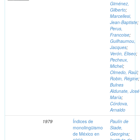
Giménez,
Gilberto
;
Marcellesi,
Jean-Baptiste
;
Perus,
Francoise
;
Guilhaumou,
Jacques
;
Verón, Eliseo
;
Pecheux,
Michel
;
Olmedo, Raúl
;
Robin, Régine
;
Bulnes
Aldunate, José
María
;
Córdova,
Arnaldo
1979
Índices de
Paulín de
monolingüismo
Siade,
de México en
Georgina
;