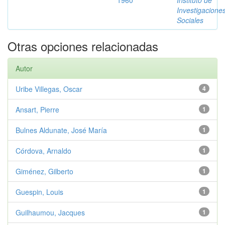
1960
Instituto de
Investigacione
Sociales
Otras opciones relacionadas
Autor
Uribe Villegas, Oscar
4
Ansart, Pierre
1
Bulnes Aldunate, José María
1
Córdova, Arnaldo
1
Giménez, Gilberto
1
Guespin, Louis
1
Guilhaumou, Jacques
1