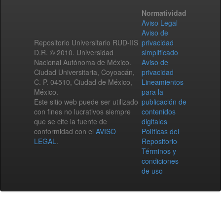
Normatividad
Aviso Legal
Aviso de
Repositorio Universitario RUD-IIS
privacidad
D.R. © 2010. Universidad
simplificado
Nacional Autónoma de México.
Aviso de
Ciudad Universitaria, Coyoacán,
privacidad
C. P. 04510, Ciudad de México,
Lineamientos
México.
para la
Este sitio web puede ser utilizado
publicación de
con fines no lucrativos siempre
contenidos
que se cite la fuente de
digitales
conformidad con el
AVISO
Políticas del
LEGAL
.
Repositorio
Términos y
condiciones
de uso