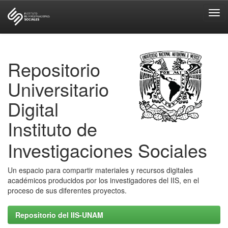
Skip
navigation
Repositorio
Universitario
Digital
Instituto de
Investigaciones Sociales
Un espacio para compartir materiales y recursos digitales
académicos producidos por los investigadores del IIS, en el
proceso de sus diferentes proyectos.
Repositorio del IIS-UNAM