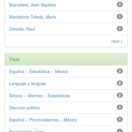
Marcellesi, Jean-Baptiste
1
Monteforte Toledo, Mario
1
Olmedo, Raúl
1
next >
Título
Español -- Estadística -- México
2
Lenguaje y lenguas
2
México -- Idiomas -- Estadísticas
2
Discurso político
1
Español -- Provincialismos -- México
1
Marginación social
1