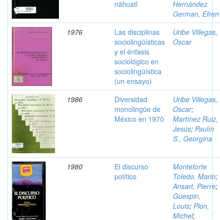
náhuatl
Hernández
German, Efren
1976
Las disciplinas
Uribe Villegas,
sociolingüísticas
Oscar
y el énfasis
sociológico en
sociolingüística
(un ensayo)
1986
Diversidad
Uribe Villegas,
monolingüe de
Oscar
;
México en 1970
Martínez Ruiz,
Jesús
;
Paulín
S., Georgina
1980
El discurso
Monteforte
político
Toledo, Mario
;
Ansart, Pierre
;
Guespin,
Louis
;
Plon,
Michel
;