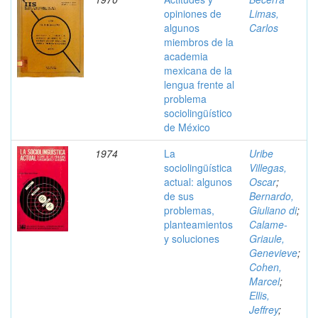
opiniones de
Limas,
algunos
Carlos
miembros de la
academia
mexicana de la
lengua frente al
problema
sociolingüístico
de México
1974
La
Uribe
sociolingüística
Villegas,
actual: algunos
Oscar
;
de sus
Bernardo,
problemas,
Giuliano di
;
planteamientos
Calame-
y soluciones
Griaule,
Genevieve
;
Cohen,
Marcel
;
Ellis,
Jeffrey
;