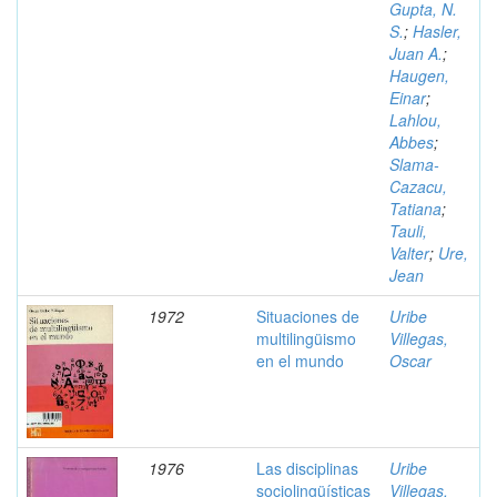
Gupta, N.
S.
;
Hasler,
Juan A.
;
Haugen,
Einar
;
Lahlou,
Abbes
;
Slama-
Cazacu,
Tatiana
;
Tauli,
Valter
;
Ure,
Jean
1972
Situaciones de
Uribe
multilingüismo
Villegas,
en el mundo
Oscar
1976
Las disciplinas
Uribe
sociolingüísticas
Villegas,