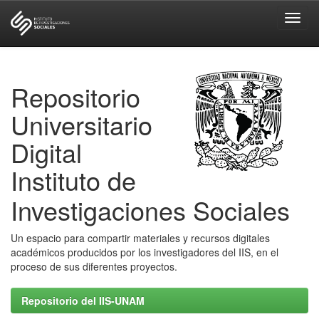
Skip
navigation
Repositorio
Universitario
Digital
Instituto de
Investigaciones Sociales
Un espacio para compartir materiales y recursos digitales
académicos producidos por los investigadores del IIS, en el
proceso de sus diferentes proyectos.
Repositorio del IIS-UNAM