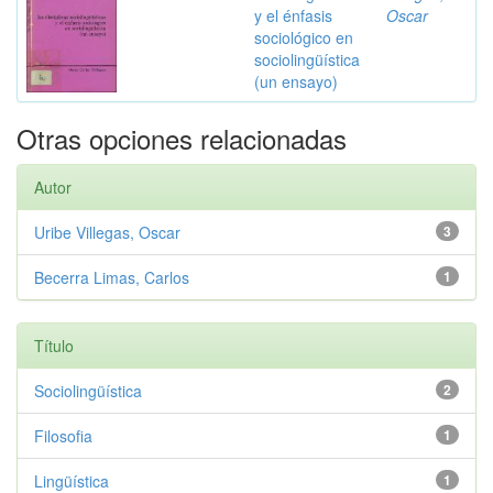
y el énfasis
Oscar
sociológico en
sociolingüística
(un ensayo)
Otras opciones relacionadas
Autor
Uribe Villegas, Oscar
3
Becerra Limas, Carlos
1
Título
Sociolingüística
2
Filosofia
1
Lingüística
1