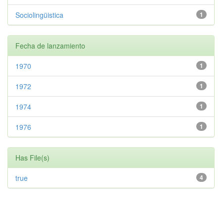
Sociolingüistica
1
Fecha de lanzamiento
1970
1
1972
1
1974
1
1976
1
Has File(s)
true
4