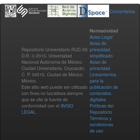
Comentarios
Normatividad
Aviso Legal
Aviso de
Repositorio Universitario RUD-IIS
privacidad
D.R. © 2010. Universidad
simplificado
Nacional Autónoma de México.
Aviso de
Ciudad Universitaria, Coyoacán,
privacidad
C. P. 04510, Ciudad de México,
Lineamientos
México.
para la
Este sitio web puede ser utilizado
publicación de
con fines no lucrativos siempre
contenidos
que se cite la fuente de
digitales
conformidad con el
AVISO
Políticas del
LEGAL
.
Repositorio
Términos y
condiciones
de uso