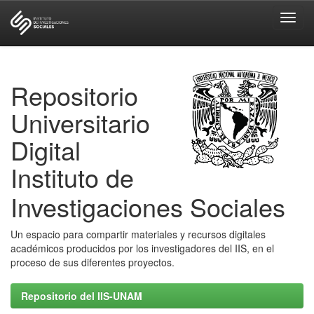
Skip
navigation
Repositorio
Universitario
Digital
Instituto de
Investigaciones Sociales
Un espacio para compartir materiales y recursos digitales
académicos producidos por los investigadores del IIS, en el
proceso de sus diferentes proyectos.
Repositorio del IIS-UNAM