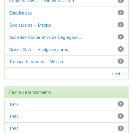
Cooperativas -- Chihuahua -- Ciud...
1
Estadísticas
1
Sindicalismo -- México
1
Sociedad Cooperativa de Segregado...
1
Spicer, S. A. -- Huelgas y paros
1
Transporte urbano -- México
1
next >
Fecha de lanzamiento
1979
1
1985
1
1988
1