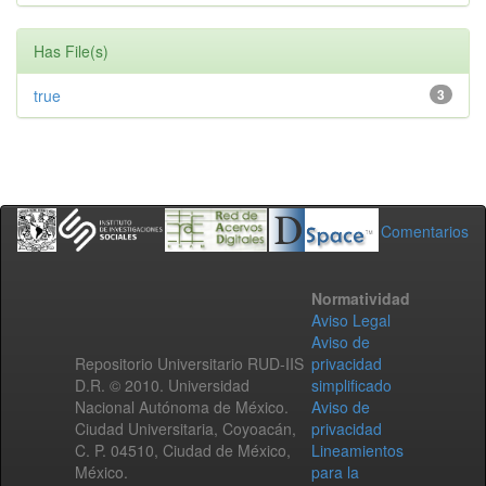
Has File(s)
true
3
Comentarios
Normatividad
Aviso Legal
Aviso de
Repositorio Universitario RUD-IIS
privacidad
D.R. © 2010. Universidad
simplificado
Nacional Autónoma de México.
Aviso de
Ciudad Universitaria, Coyoacán,
privacidad
C. P. 04510, Ciudad de México,
Lineamientos
México.
para la