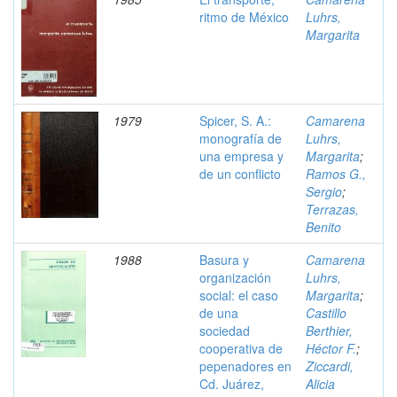
ritmo de México
Luhrs,
Margarita
1979
Spicer, S. A.:
Camarena
monografía de
Luhrs,
una empresa y
Margarita
;
de un conflicto
Ramos G.,
Sergio
;
Terrazas,
Benito
1988
Basura y
Camarena
organización
Luhrs,
social: el caso
Margarita
;
de una
Castillo
sociedad
Berthier,
cooperativa de
Héctor F.
;
pepenadores en
Ziccardi,
Cd. Juárez,
Alicia