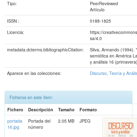
Tipo:
PeerReviewed
Artículo
ISSN :
0188-1825
Licencia:
https://creativecommons
sa/4.0
metadata.dcterms.bibliographicCitation:
Silva, Armando (1994). 
semiótica en América Lat
y análisis 16 (primavera
Aparece en las colecciones:
Discurso, Teoría y Análi
Ficheros en este ítem:
Fichero
Descripción
Tamaño
Formato
portada
Portada del
2.05 MB
JPEG
16.jpg
número