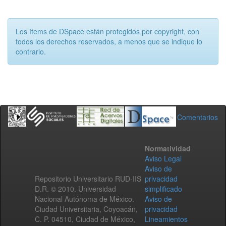
Los ítems de DSpace están protegidos por copyright, con
todos los derechos reservados, a menos que se indique lo
contrario.
Comentarios
Normatividad
Aviso Legal
Aviso de
Repositorio Universitario RUD-IIS
privacidad
D.R. © 2010. Universidad
simplificado
Nacional Autónoma de México.
Aviso de
Ciudad Universitaria, Coyoacán,
privacidad
C. P. 04510, Ciudad de México,
Lineamientos