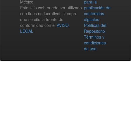
México.
para la
Este sitio web puede ser utilizado
publicación de
con fines no lucrativos siempre
contenidos
que se cite la fuente de
digitales
conformidad con el
AVISO
Políticas del
LEGAL
.
Repositorio
Términos y
condiciones
de uso