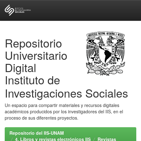
Skip
navigation
Repositorio
Universitario
Digital
Instituto de
Investigaciones Sociales
Un espacio para compartir materiales y recursos digitales
académicos producidos por los investigadores del IIS, en el
proceso de sus diferentes proyectos.
Repositorio del IIS-UNAM
4. Libros y revistas electrónicos IIS
Revistas