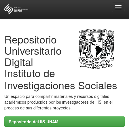
Skip
navigation
Repositorio
Universitario
Digital
Instituto de
Investigaciones Sociales
Un espacio para compartir materiales y recursos digitales
académicos producidos por los investigadores del IIS, en el
proceso de sus diferentes proyectos.
Repositorio del IIS-UNAM