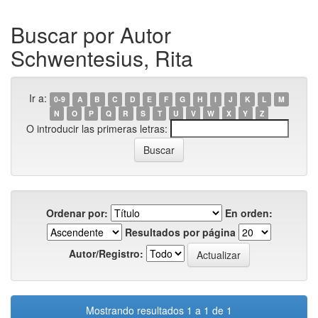
Buscar por Autor
Schwentesius, Rita
Ir a:
0-9
A
B
C
D
E
F
G
H
I
J
K
L
M
N
O
P
Q
R
S
T
U
V
W
X
Y
Z
O introducir las primeras letras:
Ordenar por:
En orden:
Resultados por página
Autor/Registro:
Mostrando resultados 1 a 1 de 1