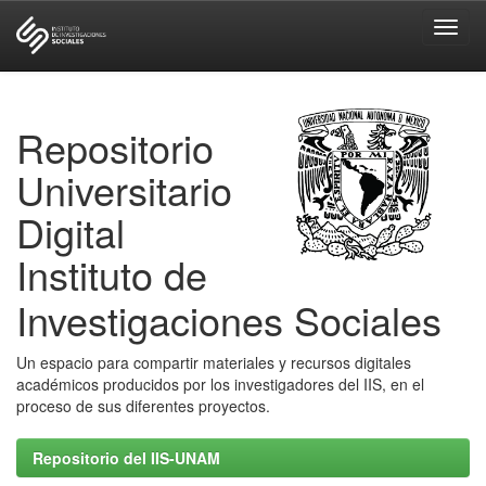
Skip
navigation
Repositorio
Universitario
Digital
Instituto de
Investigaciones Sociales
Un espacio para compartir materiales y recursos digitales
académicos producidos por los investigadores del IIS, en el
proceso de sus diferentes proyectos.
Repositorio del IIS-UNAM