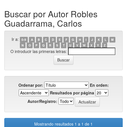
Buscar por Autor Robles
Guadarrama, Carlos
Ir a:
0-9
A
B
C
D
E
F
G
H
I
J
K
L
M
N
O
P
Q
R
S
T
U
V
W
X
Y
Z
O introducir las primeras letras:
Ordenar por:
En orden:
Resultados por página
Autor/Registro:
Mostrando resultados 1 a 1 de 1