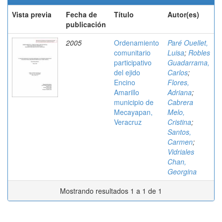
Vista previa
Fecha de
Título
Autor(es)
publicación
2005
Ordenamiento
Paré Ouellet,
comunitario
Luisa
;
Robles
participativo
Guadarrama,
del ejido
Carlos
;
Encino
Flores,
Amarillo
Adriana
;
municipio de
Cabrera
Mecayapan,
Melo,
Veracruz
Cristina
;
Santos,
Carmen
;
Vidriales
Chan,
Georgina
Mostrando resultados 1 a 1 de 1