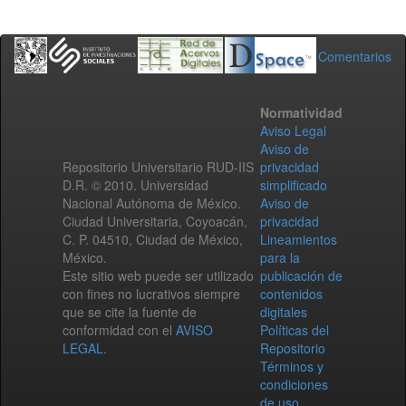
Comentarios
Normatividad
Aviso Legal
Aviso de
Repositorio Universitario RUD-IIS
privacidad
D.R. © 2010. Universidad
simplificado
Nacional Autónoma de México.
Aviso de
Ciudad Universitaria, Coyoacán,
privacidad
C. P. 04510, Ciudad de México,
Lineamientos
México.
para la
Este sitio web puede ser utilizado
publicación de
con fines no lucrativos siempre
contenidos
que se cite la fuente de
digitales
conformidad con el
AVISO
Políticas del
LEGAL
.
Repositorio
Términos y
condiciones
de uso