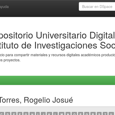
Ayuda
ositorio Universitario Digital
tituto de Investigaciones Soc
io para compartir materiales y recursos digitales académicos producido
es proyectos.
orres, Rogelio Josué
C
D
E
F
G
H
I
J
K
L
M
N
O
P
Q
R
S
T
U