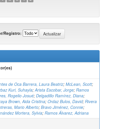
r/Registro:
or(es)
tes de Oca Barrera, Laura Beatriz
;
McLean, Scott
;
baz Kuri, Suhayla
;
Arista Escobar, Jorge
;
Ramos
res, Rogelio Josué
;
Delgadillo Ramírez, Diana
;
aya Brown, Aida Cristina
;
Ordaz Bulos, David
;
Rivera
treras, Mario Alberto
;
Bravo Jiménez, Connie
;
nández Mortera, Sylvia
;
Ramos Álvarez, Adriana