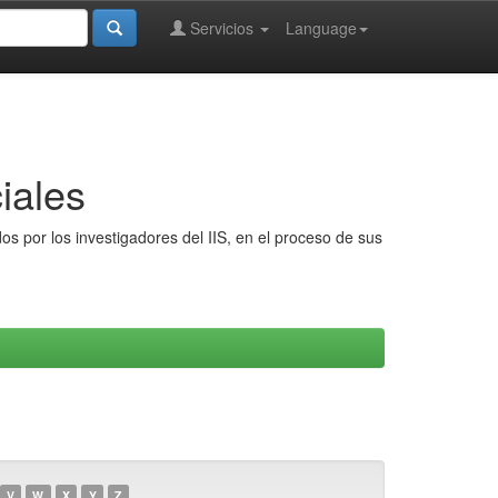
Servicios
Language
iales
s por los investigadores del IIS, en el proceso de sus
V
W
X
Y
Z