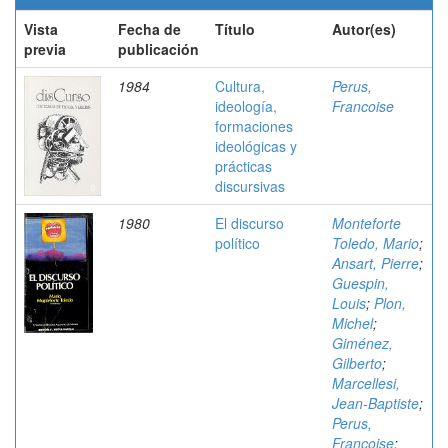
Vista
Fecha de
Título
Autor(es)
previa
publicación
1984
Cultura,
Perus,
ideología,
Francoise
formaciones
ideológicas y
prácticas
discursivas
1980
El discurso
Monteforte
político
Toledo, Mario
;
Ansart, Pierre
;
Guespin,
Louis
;
Plon,
Michel
;
Giménez,
Gilberto
;
Marcellesi,
Jean-Baptiste
;
Perus,
Francoise
;