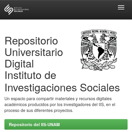
Skip
navigation
Repositorio
Universitario
Digital
Instituto de
Investigaciones Sociales
Un espacio para compartir materiales y recursos digitales
académicos producidos por los investigadores del IIS, en el
proceso de sus diferentes proyectos.
Repositorio del IIS-UNAM