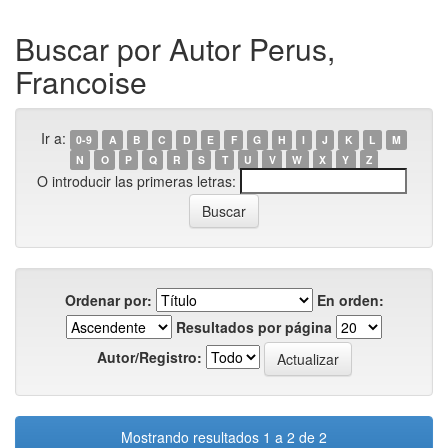
Buscar por Autor Perus,
Francoise
Ir a:
0-9
A
B
C
D
E
F
G
H
I
J
K
L
M
N
O
P
Q
R
S
T
U
V
W
X
Y
Z
O introducir las primeras letras:
Ordenar por:
En orden:
Resultados por página
Autor/Registro:
Mostrando resultados 1 a 2 de 2