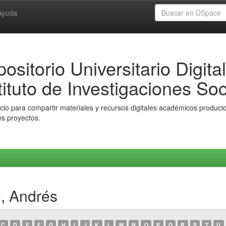
Ayuda
ositorio Universitario Digital
tituto de Investigaciones Soc
io para compartir materiales y recursos digitales académicos producido
es proyectos.
, Andrés
C
D
E
F
G
H
I
J
K
L
M
N
O
P
Q
R
S
T
U