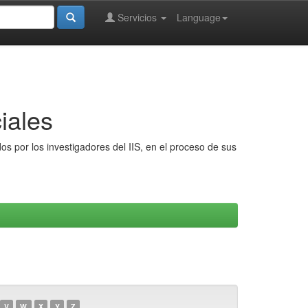
Servicios
Language
iales
s por los investigadores del IIS, en el proceso de sus
V
W
X
Y
Z