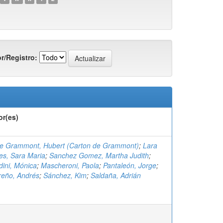
r/Registro:
or(es)
de Grammont, Hubert (Carton de Grammont)
;
Lara
es, Sara Maria
;
Sanchez Gomez, Martha Judith
;
ini, Mónica
;
Mascheroni, Paola
;
Pantaleón, Jorge
;
reño, Andrés
;
Sánchez, Kim
;
Saldaña, Adrián