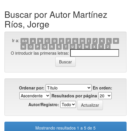
Buscar por Autor Martínez
Ríos, Jorge
Ir a:
0-9
A
B
C
D
E
F
G
H
I
J
K
L
M
N
O
P
Q
R
S
T
U
V
W
X
Y
Z
O introducir las primeras letras:
Ordenar por:
En orden:
Resultados por página
Autor/Registro:
Mostrando resultados 1 a 5 de 5