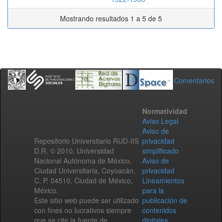
Mostrando resultados 1 a 5 de 5
Comentarios
Normatividad
Aviso Legal
Aviso de
Repositorio Universitario RUD-IIS
privacidad
D.R. © 2010. Universidad
simplificado
Nacional Autónoma de México.
Aviso de
Ciudad Universitaria, Coyoacán,
privacidad
C. P. 04510, Ciudad de México,
Lineamientos
México.
para la
Este sitio web puede ser utilizado
publicación de
con fines no lucrativos siempre
contenidos
que se cite la fuente de
digitales