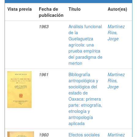
Vista previa
Fecha de
Título
Autor(es)
publicación
1963
Análisis funcional
Martínez
de la
Ríos,
Guelaguetza
Jorge
agrícola: una
prueba empírica
del paradigma de
merton
1961
Bibliografía
Martínez
antropológica y
Ríos,
sociológica del
Jorge
estado de
Oaxaca: primera
parte: etnografía,
etnología y
antropología
aplicada
1960
Efectos sociales
Martínez