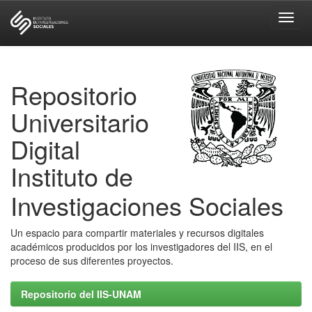
Skip
navigation
Repositorio
Universitario
Digital
Instituto de
Investigaciones Sociales
Un espacio para compartir materiales y recursos digitales
académicos producidos por los investigadores del IIS, en el
proceso de sus diferentes proyectos.
Repositorio del IIS-UNAM