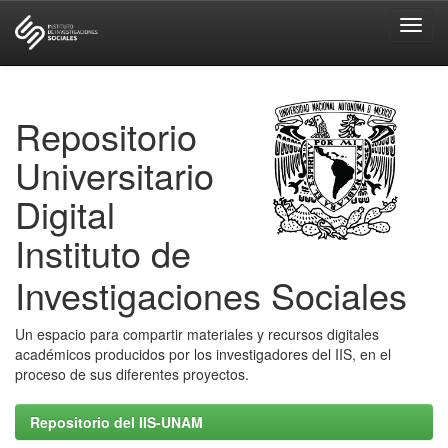
Skip
navigation
Repositorio
Universitario
Digital
Instituto de
Investigaciones Sociales
Un espacio para compartir materiales y recursos digitales
académicos producidos por los investigadores del IIS, en el
proceso de sus diferentes proyectos.
Repositorio del IIS-UNAM