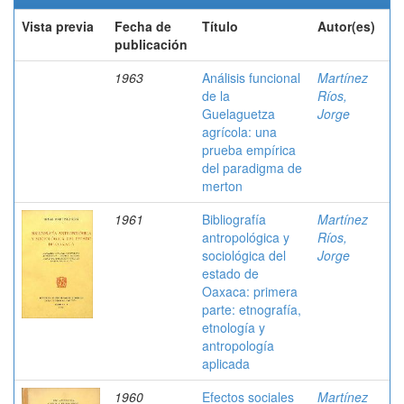
Vista previa
Fecha de
Título
Autor(es)
publicación
1963
Análisis funcional
Martínez
de la
Ríos,
Guelaguetza
Jorge
agrícola: una
prueba empírica
del paradigma de
merton
1961
Bibliografía
Martínez
antropológica y
Ríos,
sociológica del
Jorge
estado de
Oaxaca: primera
parte: etnografía,
etnología y
antropología
aplicada
1960
Efectos sociales
Martínez