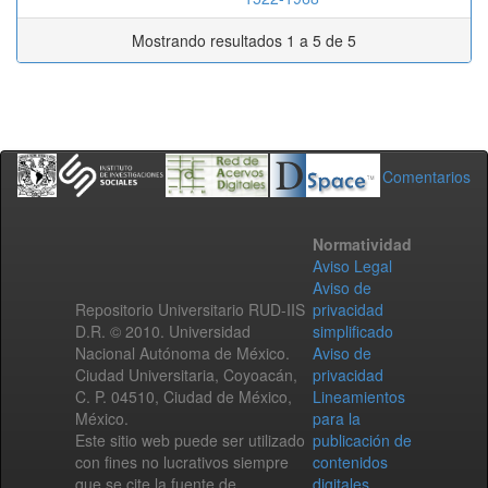
Mostrando resultados 1 a 5 de 5
Comentarios
Normatividad
Aviso Legal
Aviso de
Repositorio Universitario RUD-IIS
privacidad
D.R. © 2010. Universidad
simplificado
Nacional Autónoma de México.
Aviso de
Ciudad Universitaria, Coyoacán,
privacidad
C. P. 04510, Ciudad de México,
Lineamientos
México.
para la
Este sitio web puede ser utilizado
publicación de
con fines no lucrativos siempre
contenidos
que se cite la fuente de
digitales