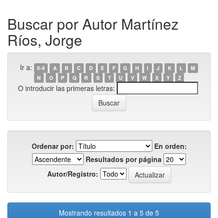
Buscar por Autor Martínez
Ríos, Jorge
Ir a:
0-9
A
B
C
D
E
F
G
H
I
J
K
L
M
N
O
P
Q
R
S
T
U
V
W
X
Y
Z
O introducir las primeras letras:
Ordenar por:
En orden:
Resultados por página
Autor/Registro:
Mostrando resultados 1 a 5 de 5