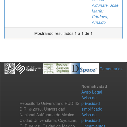
Aldunate, José
María
;
Córdova,
Arnaldo
Mostrando resultados 1 a 1 de 1
Comentarios
Normatividad
Aviso Legal
Aviso de
Repositorio Universitario RUD-IIS
privacidad
D.R. © 2010. Universidad
simplificado
Nacional Autónoma de México.
Aviso de
Ciudad Universitaria, Coyoacán,
privacidad
C. P. 04510, Ciudad de México,
Lineamientos