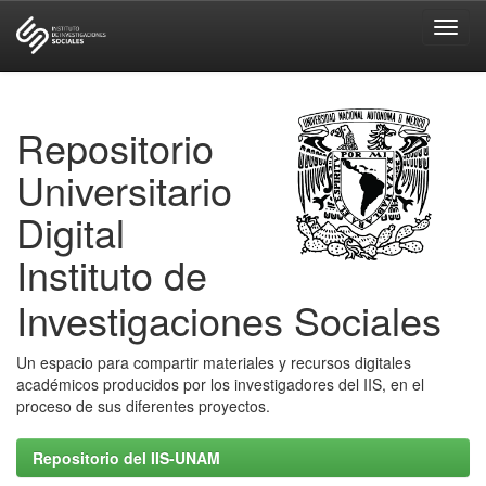
Skip
navigation
Repositorio
Universitario
Digital
Instituto de
Investigaciones Sociales
Un espacio para compartir materiales y recursos digitales
académicos producidos por los investigadores del IIS, en el
proceso de sus diferentes proyectos.
Repositorio del IIS-UNAM