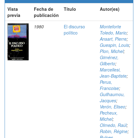
Vista
Fecha de
Título
Autor(es)
previa
publicación
1980
El discurso
Monteforte
político
Toledo, Mario
;
Ansart, Pierre
;
Guespin, Louis
;
Plon, Michel
;
Giménez,
Gilberto
;
Marcellesi,
Jean-Baptiste
;
Perus,
Francoise
;
Guilhaumou,
Jacques
;
Verón, Eliseo
;
Pecheux,
Michel
;
Olmedo, Raúl
;
Robin, Régine
;
Bulnes