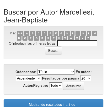
Buscar por Autor Marcellesi,
Jean-Baptiste
Ir a:
0-9
A
B
C
D
E
F
G
H
I
J
K
L
M
N
O
P
Q
R
S
T
U
V
W
X
Y
Z
O introducir las primeras letras:
Ordenar por:
En orden:
Resultados por página
Autor/Registro:
Mostrando resultados 1 a 1 de 1