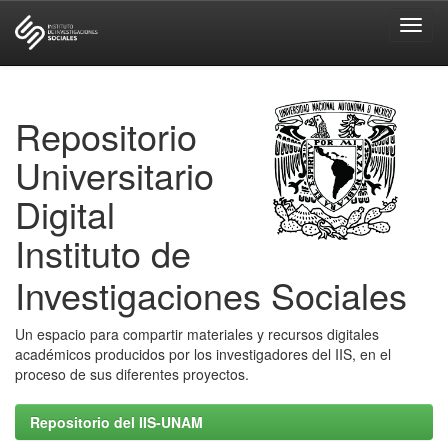
Skip
navigation
Repositorio
Universitario
Digital
Instituto de
Investigaciones Sociales
Un espacio para compartir materiales y recursos digitales
académicos producidos por los investigadores del IIS, en el
proceso de sus diferentes proyectos.
Repositorio del IIS-UNAM