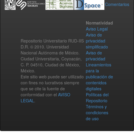
Comentarios
Normatividad
Aviso Legal
Aviso de
Repositorio Universitario RUD-IIS
privacidad
D.R. © 2010. Universidad
simplificado
Nacional Autónoma de México.
Aviso de
Ciudad Universitaria, Coyoacán,
privacidad
C. P. 04510, Ciudad de México,
Lineamientos
México.
para la
Este sitio web puede ser utilizado
publicación de
con fines no lucrativos siempre
contenidos
que se cite la fuente de
digitales
conformidad con el
AVISO
Políticas del
LEGAL
.
Repositorio
Términos y
condiciones
de uso