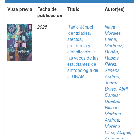
Vista previa
Fecha de
Título
Autor(es)
publicación
2025
Radio Jënpoj :
Nava
identidades,
Morales,
afectos,
Elena
;
pandemia y
Martínez,
globalización :
Rubén
;
las voces de las
Robles
estudiantes de
Pérez,
antropología de
Ximena
la UNAM
Andrea
;
Juárez
Bravo, Abril
Camila
;
Dueñas
Rincón,
Mariana
Andrea
;
Moreno
Lima, Abigail
;
Arámburo