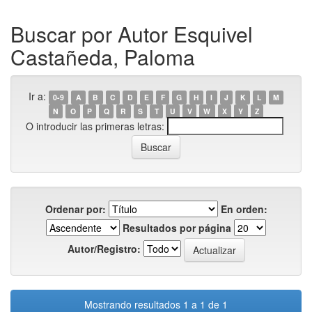
Buscar por Autor Esquivel
Castañeda, Paloma
Ir a:
0-9
A
B
C
D
E
F
G
H
I
J
K
L
M
N
O
P
Q
R
S
T
U
V
W
X
Y
Z
O introducir las primeras letras:
Ordenar por:
En orden:
Resultados por página
Autor/Registro:
Mostrando resultados 1 a 1 de 1