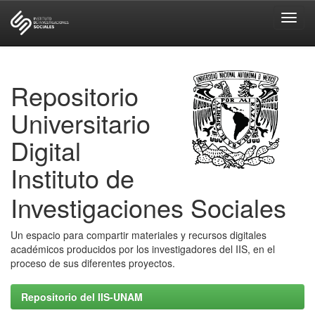
Skip
navigation
Repositorio
Universitario
Digital
Instituto de
Investigaciones Sociales
Un espacio para compartir materiales y recursos digitales
académicos producidos por los investigadores del IIS, en el
proceso de sus diferentes proyectos.
Repositorio del IIS-UNAM