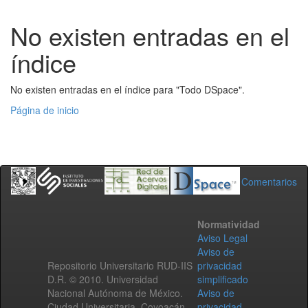
No existen entradas en el
índice
No existen entradas en el índice para "Todo DSpace".
Página de inicio
Comentarios
Normatividad
Aviso Legal
Aviso de
Repositorio Universitario RUD-IIS
privacidad
D.R. © 2010. Universidad
simplificado
Nacional Autónoma de México.
Aviso de
Ciudad Universitaria, Coyoacán,
privacidad