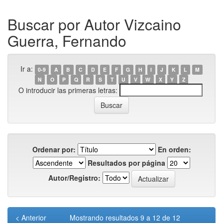
Buscar por Autor Vizcaino
Guerra, Fernando
Ir a:
0-9
A
B
C
D
E
F
G
H
I
J
K
L
M
N
O
P
Q
R
S
T
U
V
W
X
Y
Z
O introducir las primeras letras:
Ordenar por:
En orden:
Resultados por página
Autor/Registro:
< Anterior
Mostrando resultados 9 a 12 de 12