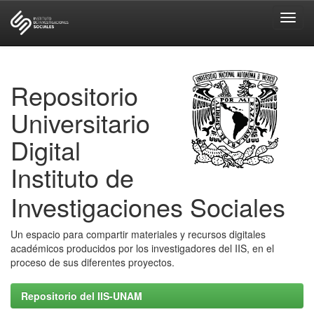
Skip
navigation
Repositorio
Universitario
Digital
Instituto de
Investigaciones Sociales
Un espacio para compartir materiales y recursos digitales
académicos producidos por los investigadores del IIS, en el
proceso de sus diferentes proyectos.
Repositorio del IIS-UNAM