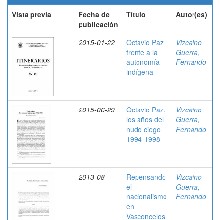
Vista previa
Fecha de
Título
Autor(es)
publicación
2015-01-22
Octavio Paz
Vizcaino
frente a la
Guerra,
autonomía
Fernando
indígena
2015-06-29
Octavio Paz,
Vizcaino
los años del
Guerra,
nudo ciego
Fernando
1994-1998
2013-08
Repensando
Vizcaino
el
Guerra,
nacionalismo
Fernando
en
Vasconcelos