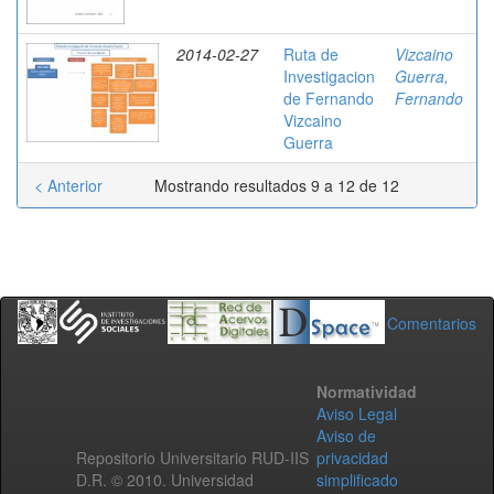
2014-02-27
Ruta de
Vizcaino
Investigacion
Guerra,
de Fernando
Fernando
Vizcaino
Guerra
< Anterior
Mostrando resultados 9 a 12 de 12
Comentarios
Normatividad
Aviso Legal
Aviso de
Repositorio Universitario RUD-IIS
privacidad
D.R. © 2010. Universidad
simplificado