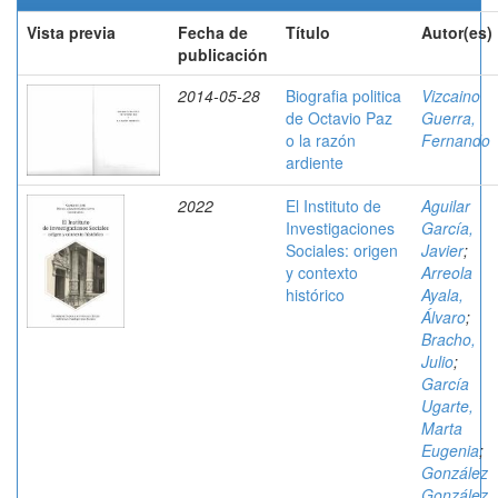
Vista previa
Fecha de
Título
Autor(es)
publicación
2014-05-28
Biografia politica
Vizcaino
de Octavio Paz
Guerra,
o la razón
Fernando
ardiente
2022
El Instituto de
Aguilar
Investigaciones
García,
Sociales: origen
Javier
;
y contexto
Arreola
histórico
Ayala,
Álvaro
;
Bracho,
Julio
;
García
Ugarte,
Marta
Eugenia
;
González
González,