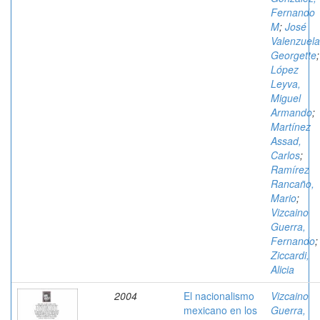
Fernando
M
;
José
Valenzuela
Georgette
;
López
Leyva,
Miguel
Armando
;
Martínez
Assad,
Carlos
;
Ramírez
Rancaño,
Mario
;
Vizcaino
Guerra,
Fernando
;
Ziccardi,
Alicia
2004
El nacionalismo
Vizcaino
mexicano en los
Guerra,