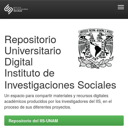
Skip
navigation
Repositorio
Universitario
Digital
Instituto de
Investigaciones Sociales
Un espacio para compartir materiales y recursos digitales
académicos producidos por los investigadores del IIS, en el
proceso de sus diferentes proyectos.
Repositorio del IIS-UNAM