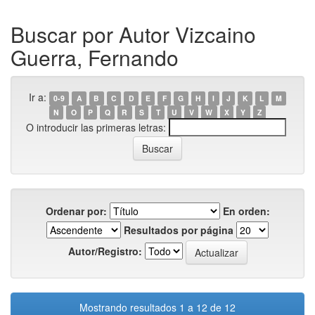
Buscar por Autor Vizcaino
Guerra, Fernando
Ir a:
0-9
A
B
C
D
E
F
G
H
I
J
K
L
M
N
O
P
Q
R
S
T
U
V
W
X
Y
Z
O introducir las primeras letras:
Ordenar por:
En orden:
Resultados por página
Autor/Registro:
Mostrando resultados 1 a 12 de 12