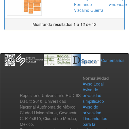
Fernando
Fernando
Vizcaino Guerra
Mostrando resultados 1 a 12 de 12
Comentarios
Normatividad
Aviso Legal
Aviso de
Repositorio Universitario RUD-IIS
privacidad
D.R. © 2010. Universidad
simplificado
Nacional Autónoma de México.
Aviso de
Ciudad Universitaria, Coyoacán,
privacidad
C. P. 04510, Ciudad de México,
Lineamientos
México.
para la