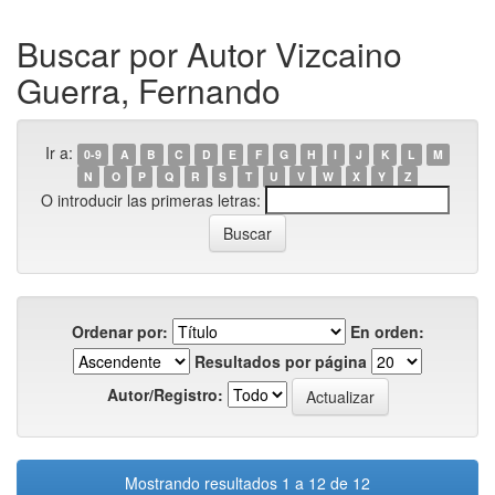
Buscar por Autor Vizcaino
Guerra, Fernando
Ir a:
0-9
A
B
C
D
E
F
G
H
I
J
K
L
M
N
O
P
Q
R
S
T
U
V
W
X
Y
Z
O introducir las primeras letras:
Ordenar por:
En orden:
Resultados por página
Autor/Registro:
Mostrando resultados 1 a 12 de 12