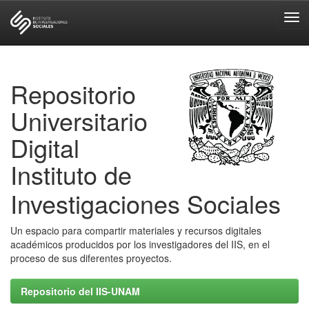
Skip
navigation
Repositorio
Universitario
Digital
Instituto de
Investigaciones Sociales
Un espacio para compartir materiales y recursos digitales
académicos producidos por los investigadores del IIS, en el
proceso de sus diferentes proyectos.
Repositorio del IIS-UNAM