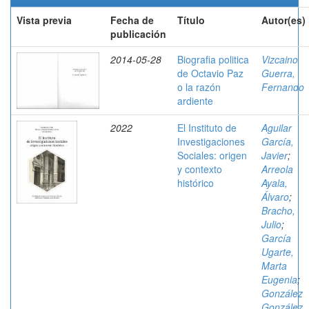
Vista previa
Fecha de
Título
Autor(es)
publicación
2014-05-28
Biografia politica
Vizcaino
de Octavio Paz
Guerra,
o la razón
Fernando
ardiente
2022
El Instituto de
Aguilar
Investigaciones
García,
Sociales: origen
Javier
;
y contexto
Arreola
histórico
Ayala,
Álvaro
;
Bracho,
Julio
;
García
Ugarte,
Marta
Eugenia
;
González
González,