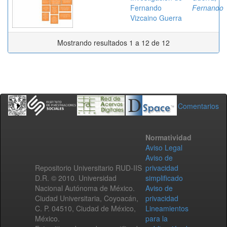
Fernando
Fernando
Vizcaino Guerra
Mostrando resultados 1 a 12 de 12
Comentarios
Normatividad
Aviso Legal
Aviso de
Repositorio Universitario RUD-IIS
privacidad
D.R. © 2010. Universidad
simplificado
Nacional Autónoma de México.
Aviso de
Ciudad Universitaria, Coyoacán,
privacidad
C. P. 04510, Ciudad de México,
Lineamientos
México.
para la