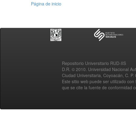
Página de inicio
Repositorio Universitario RUD-IIS
D.R. © 2010. Universidad Nacional A
Ciudad Universitaria, Coyoacán, C. P.
Este sitio web puede ser utilizado con 
que se cite la fuente de conformidad 