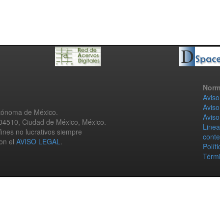
Norm
Aviso
Aviso
utónoma de México.
Aviso
 04510, Ciudad de México, México.
Linea
fines no lucrativos siempre
conte
con el
AVISO LEGAL
.
Polít
Térmi