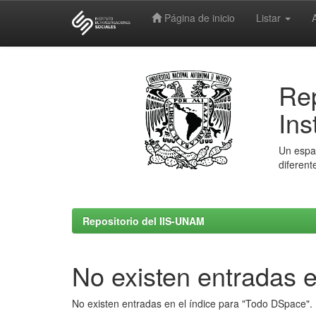
Página de inicio
Listar
Skip
navigation
Rep
Ins
Un espac
diferent
Repositorio del IIS-UNAM
No existen entradas e
No existen entradas en el índice para "Todo DSpace".