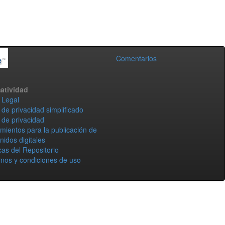
Comentarios
atividad
 Legal
 de privacidad simplificado
 de privacidad
mientos para la publicación de
nidos digitales
icas del Repositorio
nos y condiciones de uso