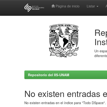
Página de inicio
Listar
Skip
navigation
Rep
Ins
Un espac
diferent
Repositorio del IIS-UNAM
No existen entradas e
No existen entradas en el índice para "Todo DSpace".