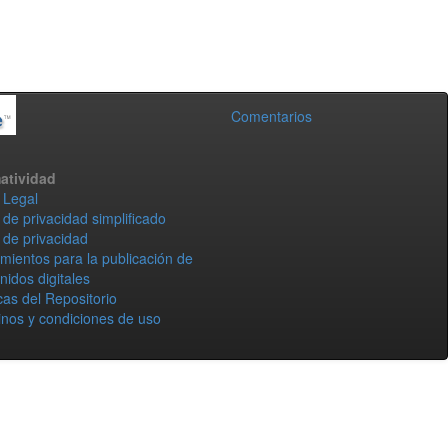
Comentarios
atividad
 Legal
 de privacidad simplificado
 de privacidad
mientos para la publicación de
nidos digitales
icas del Repositorio
nos y condiciones de uso