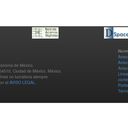
Norm
Aviso
Aviso
utónoma de México.
Aviso
 04510, Ciudad de México, México.
Linea
fines no lucrativos siempre
conte
con el
AVISO LEGAL
.
Polít
Térmi