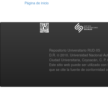
Página de inicio
Repositorio Universitario RUD-IIS
D.R. © 2010. Universidad Nacional A
Ciudad Universitaria, Coyoacán, C. P.
Este sitio web puede ser utilizado con 
que se cite la fuente de conformidad 