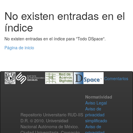
No existen entradas en el
índice
No existen entradas en el índice para "Todo DSpace".
Página de inicio
Comentarios
Normatividad
Aviso Legal
Aviso de
Repositorio Universitario RUD-IIS
privacidad
D.R. © 2010. Universidad
simplificado
Nacional Autónoma de México.
Aviso de
Ciudad Universitaria, Coyoacán,
privacidad