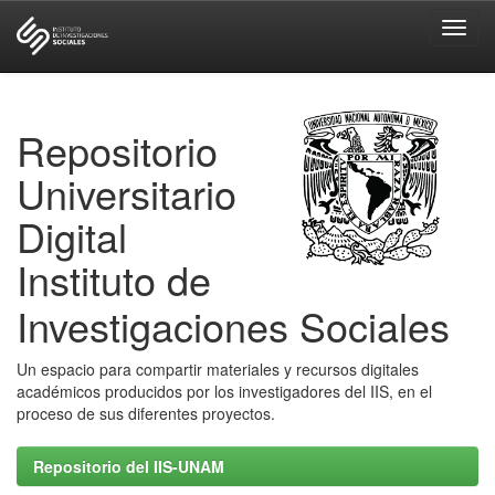
Skip
navigation
Repositorio
Universitario
Digital
Instituto de
Investigaciones Sociales
Un espacio para compartir materiales y recursos digitales
académicos producidos por los investigadores del IIS, en el
proceso de sus diferentes proyectos.
Repositorio del IIS-UNAM