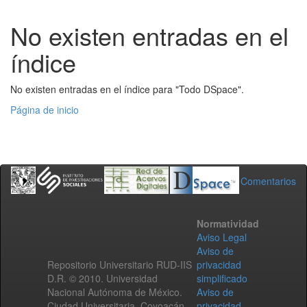
No existen entradas en el
índice
No existen entradas en el índice para "Todo DSpace".
Página de inicio
Comentarios
Normatividad
Aviso Legal
Aviso de
Repositorio Universitario RUD-IIS
privacidad
D.R. © 2010. Universidad
simplificado
Nacional Autónoma de México.
Aviso de
Ciudad Universitaria, Coyoacán,
privacidad