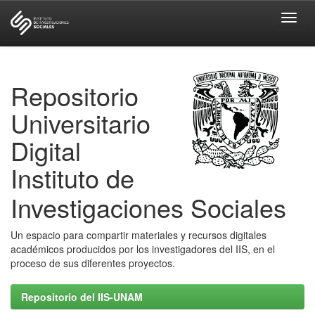
Skip
navigation
Repositorio
Universitario
Digital
Instituto de
Investigaciones Sociales
Un espacio para compartir materiales y recursos digitales
académicos producidos por los investigadores del IIS, en el
proceso de sus diferentes proyectos.
Repositorio del IIS-UNAM