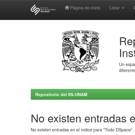
Página de inicio
Listar
Skip
navigation
Rep
Ins
Un espac
diferent
Repositorio del IIS-UNAM
No existen entradas e
No existen entradas en el índice para "Todo DSpace".