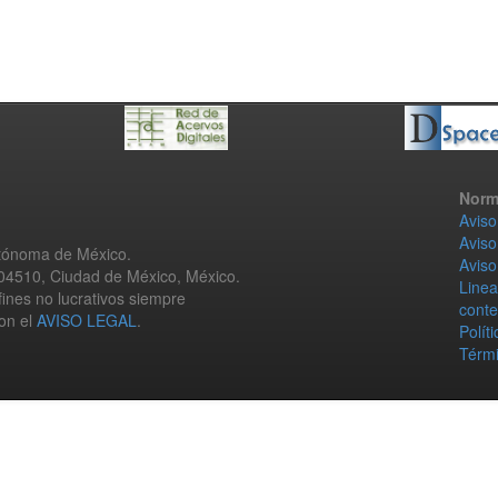
Norm
Aviso
Aviso
utónoma de México.
Aviso
 04510, Ciudad de México, México.
Linea
fines no lucrativos siempre
conte
con el
AVISO LEGAL
.
Polít
Térmi