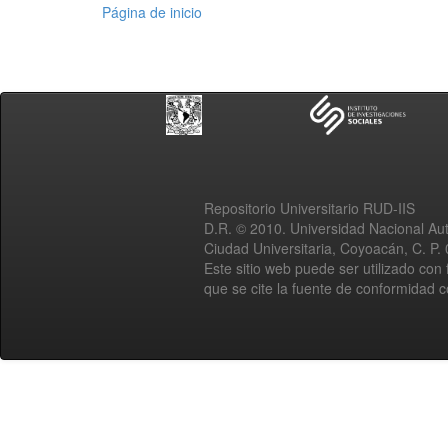
Página de inicio
Repositorio Universitario RUD-IIS
D.R. © 2010. Universidad Nacional A
Ciudad Universitaria, Coyoacán, C. P.
Este sitio web puede ser utilizado con 
que se cite la fuente de conformidad 