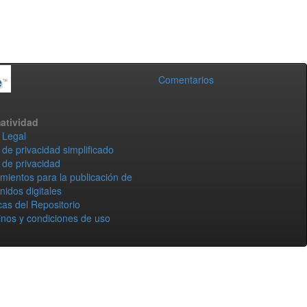
Comentarios
atividad
 Legal
 de privacidad simplificado
 de privacidad
mientos para la publicación de
nidos digitales
icas del Repositorio
nos y condiciones de uso