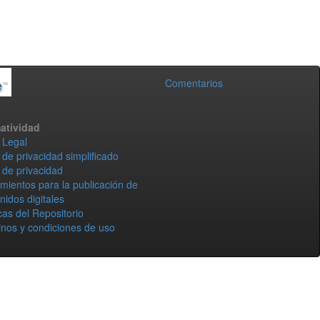
Comentarios
atividad
 Legal
 de privacidad simplificado
 de privacidad
mientos para la publicación de
nidos digitales
icas del Repositorio
nos y condiciones de uso