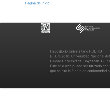
Página de inicio
Repositorio Universitario RUD-IIS
D.R. © 2010. Universidad Nacional A
Ciudad Universitaria, Coyoacán, C. P.
Este sitio web puede ser utilizado con 
que se cite la fuente de conformidad 