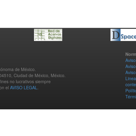
Norm
Aviso
Aviso
utónoma de México.
Aviso
 04510, Ciudad de México, México.
Linea
fines no lucrativos siempre
conte
con el
AVISO LEGAL
.
Polít
Térmi