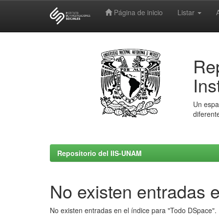
Página de inicio
Listar
Skip
navigation
Rep
Ins
Un espac
diferent
Repositorio del IIS-UNAM
No existen entradas e
No existen entradas en el índice para "Todo DSpace".