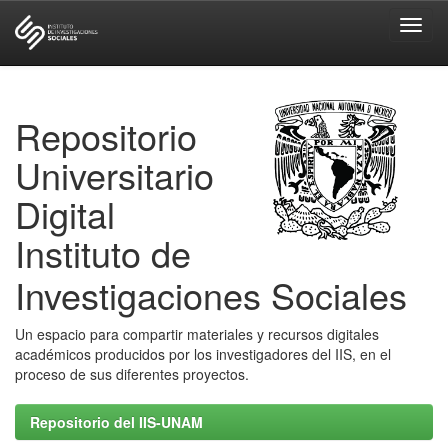
Skip
navigation
Repositorio
Universitario
Digital
Instituto de
Investigaciones Sociales
Un espacio para compartir materiales y recursos digitales
académicos producidos por los investigadores del IIS, en el
proceso de sus diferentes proyectos.
Repositorio del IIS-UNAM