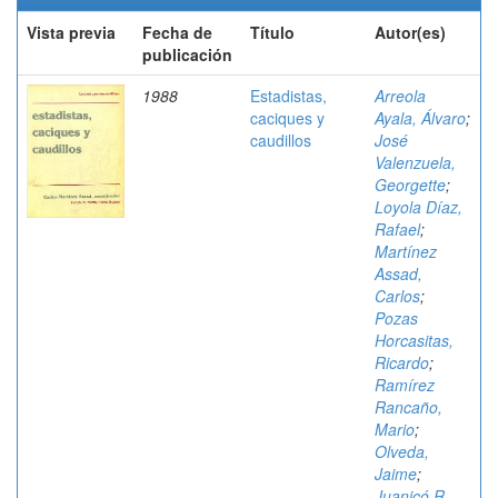
Vista previa
Fecha de
Título
Autor(es)
publicación
1988
Estadistas,
Arreola
caciques y
Ayala, Álvaro
;
caudillos
José
Valenzuela,
Georgette
;
Loyola Díaz,
Rafael
;
Martínez
Assad,
Carlos
;
Pozas
Horcasitas,
Ricardo
;
Ramírez
Rancaño,
Mario
;
Olveda,
Jaime
;
Juanicó R.,