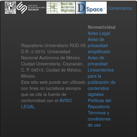
Comentarios
Normatividad
Aviso Legal
Aviso de
Repositorio Universitario RUD-IIS
privacidad
D.R. © 2010. Universidad
simplificado
Nacional Autónoma de México.
Aviso de
Ciudad Universitaria, Coyoacán,
privacidad
C. P. 04510, Ciudad de México,
Lineamientos
México.
para la
Este sitio web puede ser utilizado
publicación de
con fines no lucrativos siempre
contenidos
que se cite la fuente de
digitales
conformidad con el
AVISO
Políticas del
LEGAL
.
Repositorio
Términos y
condiciones
de uso