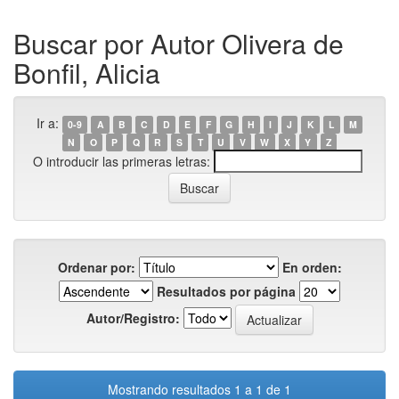
Buscar por Autor Olivera de
Bonfil, Alicia
Ir a:
0-9
A
B
C
D
E
F
G
H
I
J
K
L
M
N
O
P
Q
R
S
T
U
V
W
X
Y
Z
O introducir las primeras letras:
Ordenar por:
En orden:
Resultados por página
Autor/Registro:
Mostrando resultados 1 a 1 de 1