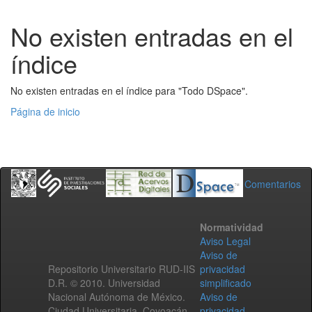
No existen entradas en el
índice
No existen entradas en el índice para "Todo DSpace".
Página de inicio
Comentarios
Normatividad
Aviso Legal
Aviso de
Repositorio Universitario RUD-IIS
privacidad
D.R. © 2010. Universidad
simplificado
Nacional Autónoma de México.
Aviso de
Ciudad Universitaria, Coyoacán,
privacidad