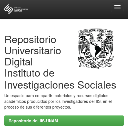
Skip
navigation
Repositorio
Universitario
Digital
Instituto de
Investigaciones Sociales
Un espacio para compartir materiales y recursos digitales
académicos producidos por los investigadores del IIS, en el
proceso de sus diferentes proyectos.
Repositorio del IIS-UNAM