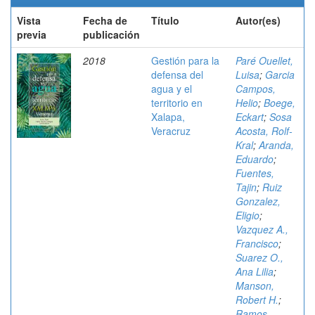
Vista
Fecha de
Título
Autor(es)
previa
publicación
2018
Gestión para la
Paré Ouellet,
defensa del
Luisa
;
Garcia
agua y el
Campos,
territorio en
Helio
;
Boege,
Xalapa,
Eckart
;
Sosa
Veracruz
Acosta, Rolf-
Kral
;
Aranda,
Eduardo
;
Fuentes,
Tajin
;
Ruiz
Gonzalez,
Eligio
;
Vazquez A.,
Francisco
;
Suarez O.,
Ana Lilia
;
Manson,
Robert H.
;
Ramos,