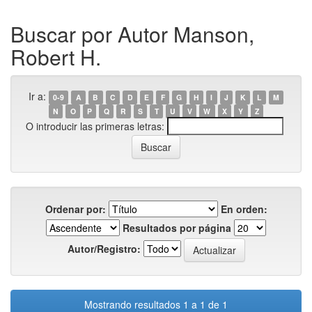
Buscar por Autor Manson,
Robert H.
Ir a:
0-9
A
B
C
D
E
F
G
H
I
J
K
L
M
N
O
P
Q
R
S
T
U
V
W
X
Y
Z
O introducir las primeras letras:
Ordenar por:
En orden:
Resultados por página
Autor/Registro:
Mostrando resultados 1 a 1 de 1