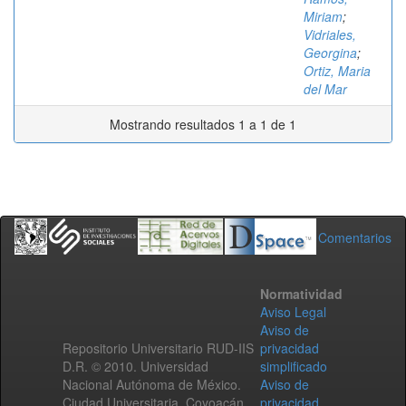
Miriam
;
Vidriales,
Georgina
;
Ortiz, Maria
del Mar
Mostrando resultados 1 a 1 de 1
Comentarios
Normatividad
Aviso Legal
Aviso de
Repositorio Universitario RUD-IIS
privacidad
D.R. © 2010. Universidad
simplificado
Nacional Autónoma de México.
Aviso de
Ciudad Universitaria, Coyoacán,
privacidad