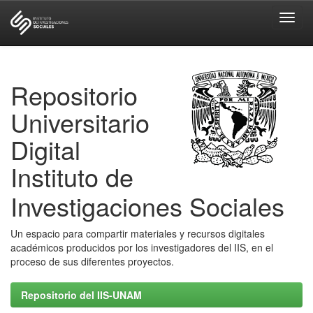
Skip
navigation
Repositorio
Universitario
Digital
Instituto de
Investigaciones Sociales
Un espacio para compartir materiales y recursos digitales
académicos producidos por los investigadores del IIS, en el
proceso de sus diferentes proyectos.
Repositorio del IIS-UNAM