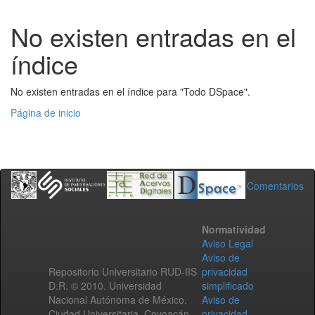
No existen entradas en el
índice
No existen entradas en el índice para "Todo DSpace".
Página de inicio
Comentarios
Normatividad
Aviso Legal
Aviso de
Repositorio Universitario RUD-IIS
privacidad
D.R. © 2010. Universidad
simplificado
Nacional Autónoma de México.
Aviso de
Ciudad Universitaria, Coyoacán,
privacidad