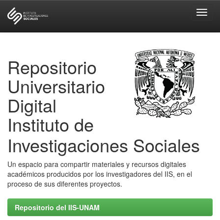
Skip
navigation
Repositorio
Universitario
Digital
Instituto de
Investigaciones Sociales
Un espacio para compartir materiales y recursos digitales
académicos producidos por los investigadores del IIS, en el
proceso de sus diferentes proyectos.
Repositorio del IIS-UNAM