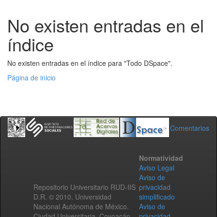
No existen entradas en el
índice
No existen entradas en el índice para "Todo DSpace".
Página de inicio
Comentarios
Normatividad
Aviso Legal
Aviso de
Repositorio Universitario RUD-IIS
privacidad
D.R. © 2010. Universidad
simplificado
Nacional Autónoma de México.
Aviso de
Ciudad Universitaria, Coyoacán,
privacidad