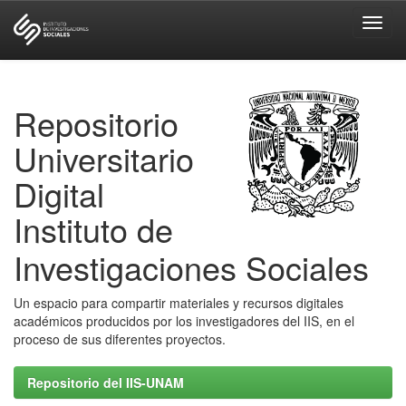
Skip
navigation
Repositorio
Universitario
Digital
Instituto de
Investigaciones Sociales
Un espacio para compartir materiales y recursos digitales
académicos producidos por los investigadores del IIS, en el
proceso de sus diferentes proyectos.
Repositorio del IIS-UNAM