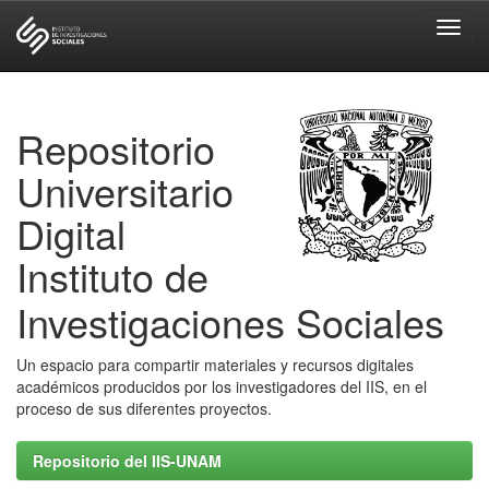
Skip
navigation
Repositorio
Universitario
Digital
Instituto de
Investigaciones Sociales
Un espacio para compartir materiales y recursos digitales
académicos producidos por los investigadores del IIS, en el
proceso de sus diferentes proyectos.
Repositorio del IIS-UNAM