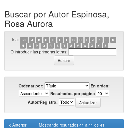
Buscar por Autor Espinosa,
Rosa Aurora
Ir a:
0-9
A
B
C
D
E
F
G
H
I
J
K
L
M
N
O
P
Q
R
S
T
U
V
W
X
Y
Z
O introducir las primeras letras:
Ordenar por:
En orden:
Resultados por página
Autor/Registro:
< Anterior
Mostrando resultados 41 a 41 de 41