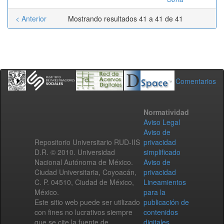
< Anterior
Mostrando resultados 41 a 41 de 41
Comentarios
Normatividad
Aviso Legal
Aviso de
Repositorio Universitario RUD-IIS
privacidad
D.R. © 2010. Universidad
simplificado
Nacional Autónoma de México.
Aviso de
Ciudad Universitaria, Coyoacán,
privacidad
C. P. 04510, Ciudad de México,
Lineamientos
México.
para la
Este sitio web puede ser utilizado
publicación de
con fines no lucrativos siempre
contenidos
que se cite la fuente de
digitales