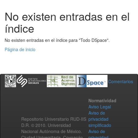
No existen entradas en el
índice
No existen entradas en el índice para "Todo DSpace".
Página de inicio
Comentarios
Normatividad
Aviso Legal
Aviso de
Repositorio Universitario RUD-IIS
privacidad
D.R. © 2010. Universidad
simplificado
Nacional Autónoma de México.
Aviso de
Ciudad Universitaria, Coyoacán,
privacidad