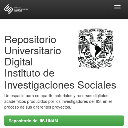
Skip
navigation
Repositorio
Universitario
Digital
Instituto de
Investigaciones Sociales
Un espacio para compartir materiales y recursos digitales
académicos producidos por los investigadores del IIS, en el
proceso de sus diferentes proyectos.
Repositorio del IIS-UNAM