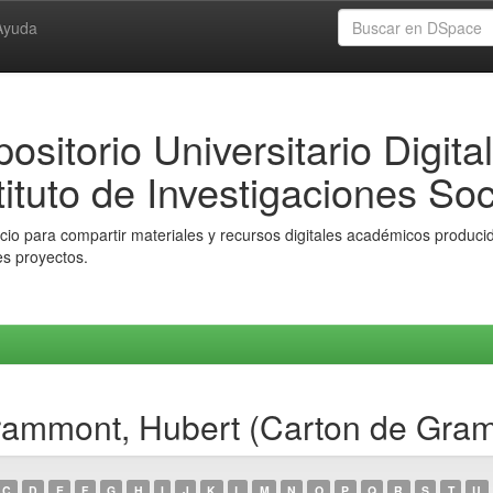
Ayuda
ositorio Universitario Digital
tituto de Investigaciones Soc
io para compartir materiales y recursos digitales académicos producido
es proyectos.
Grammont, Hubert (Carton de Gra
C
D
E
F
G
H
I
J
K
L
M
N
O
P
Q
R
S
T
U