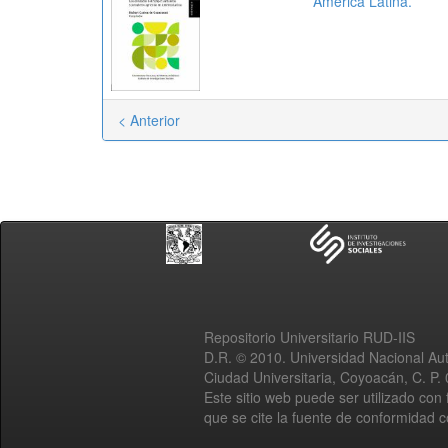
América Latina.
< Anterior
Repositorio Universitario RUD-IIS
D.R. © 2010. Universidad Nacional A
Ciudad Universitaria, Coyoacán, C. P.
Este sitio web puede ser utilizado con 
que se cite la fuente de conformidad 