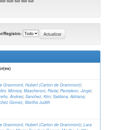
r/Registro:
or(es)
de Grammont, Hubert (Carton de Grammont)
;
ini, Mónica
;
Mascheroni, Paola
;
Pantaleon, Jorge
;
reño, Andres
;
Sanchez, Kim
;
Saldana, Adriana
;
chez Gomez, Martha Judith
de Grammont, Hubert (Carton de Grammont)
;
Lara