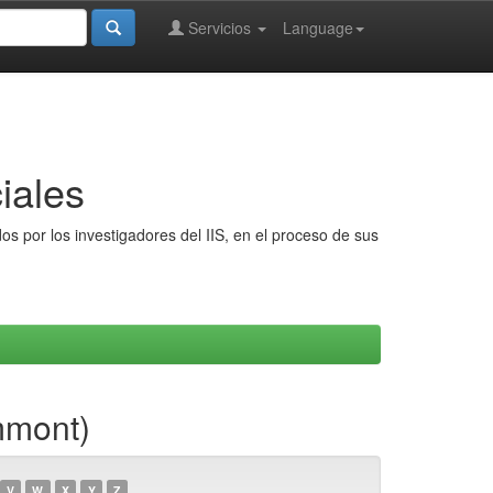
Servicios
Language
iales
s por los investigadores del IIS, en el proceso de sus
mmont)
V
W
X
Y
Z