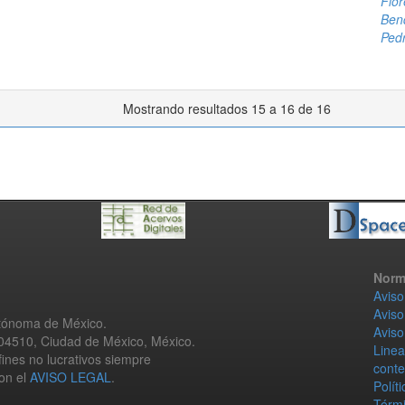
Flor
Bend
Ped
Mostrando resultados 15 a 16 de 16
Norm
Aviso
Aviso
utónoma de México.
Aviso
 04510, Ciudad de México, México.
Linea
fines no lucrativos siempre
conte
con el
AVISO LEGAL
.
Polít
Térmi