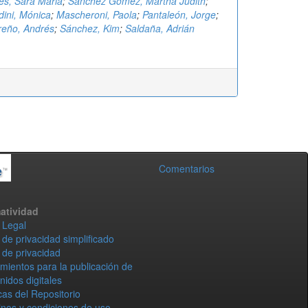
es, Sara Maria
;
Sanchez Gomez, Martha Judith
;
ini, Mónica
;
Mascheroni, Paola
;
Pantaleón, Jorge
;
reño, Andrés
;
Sánchez, Kim
;
Saldaña, Adrián
Comentarios
atividad
 Legal
 de privacidad simplificado
 de privacidad
mientos para la publicación de
nidos digitales
icas del Repositorio
nos y condiciones de uso