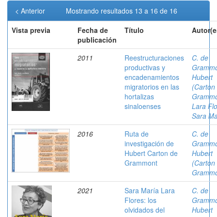
< Anterior
Mostrando resultados 13 a 16 de 16
Vista previa
Fecha de
Título
Autor(e
publicación
2011
Reestructuraciones
C. de
productivas y
Grammo
encadenamientos
Hubert
migratorios en las
(Carton
hortalizas
Grammo
sinaloenses
Lara Flo
Sara Ma
2016
Ruta de
C. de
investigación de
Grammo
Hubert Carton de
Hubert
Grammont
(Carton
Grammo
2021
Sara María Lara
C. de
Flores: los
Grammo
olvidados del
Hubert