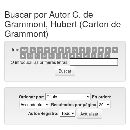
Buscar por Autor C. de
Grammont, Hubert (Carton de
Grammont)
Ir a:
0-9
A
B
C
D
E
F
G
H
I
J
K
L
M
N
O
P
Q
R
S
T
U
V
W
X
Y
Z
O introducir las primeras letras:
Ordenar por:
En orden:
Resultados por página
Autor/Registro: