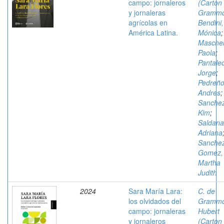
campo: jornaleros
(Carton
y jornaleras
Grammo
agrícolas en
Bendini,
América Latina.
Mónica
;
Mascher
Paola
;
Pantale
Jorge
;
Pedreño
Andres
;
Sanchez
Kim
;
Saldana
Adriana
Sanche
Gomez,
Martha
Judith
2024
Sara María Lara:
C. de
los olvidados del
Grammo
campo: jornaleras
Hubert
y jornaleros
(Carton