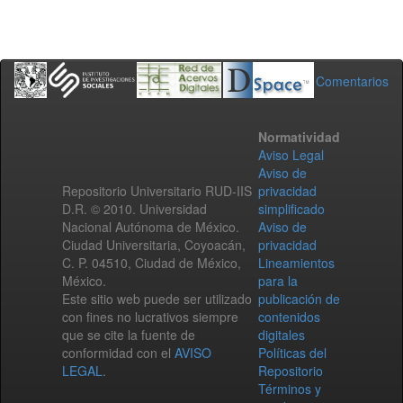
Comentarios
Normatividad
Aviso Legal
Aviso de
Repositorio Universitario RUD-IIS
privacidad
D.R. © 2010. Universidad
simplificado
Nacional Autónoma de México.
Aviso de
Ciudad Universitaria, Coyoacán,
privacidad
C. P. 04510, Ciudad de México,
Lineamientos
México.
para la
Este sitio web puede ser utilizado
publicación de
con fines no lucrativos siempre
contenidos
que se cite la fuente de
digitales
conformidad con el
AVISO
Políticas del
LEGAL
.
Repositorio
Términos y