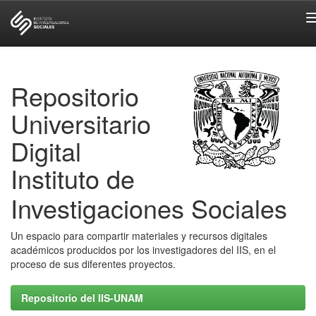
Skip
navigation
Repositorio
Universitario
Digital
Instituto de
Investigaciones Sociales
Un espacio para compartir materiales y recursos digitales
académicos producidos por los investigadores del IIS, en el
proceso de sus diferentes proyectos.
Repositorio del IIS-UNAM