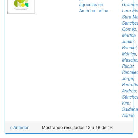
agrícolas en
Grammo
América Latina.
Lara Flo
Sara Ma
Sanche
Gomez,
Martha
Judith
;
Bendini,
Mónica
;
Mascher
Paola
;
Pantale
Jorge
;
Pedreño
Andrés
;
Sánchez
Kim
;
Saldaña
Adrián
< Anterior
Mostrando resultados 13 a 16 de 16