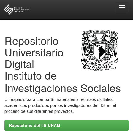
Skip
navigation
Repositorio
Universitario
Digital
Instituto de
Investigaciones Sociales
Un espacio para compartir materiales y recursos digitales
académicos producidos por los investigadores del IIS, en el
proceso de sus diferentes proyectos.
Repositorio del IIS-UNAM