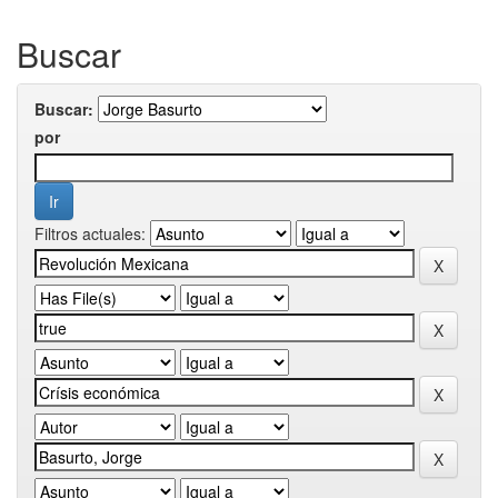
Buscar
Buscar:
por
Filtros actuales: