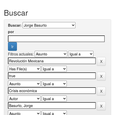
Buscar
Buscar:
por
Filtros actuales: