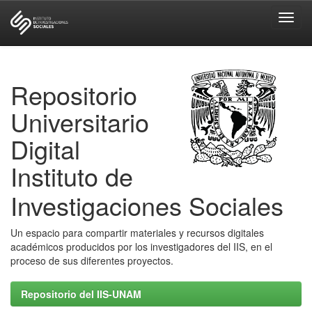
Skip
navigation
Repositorio
Universitario
Digital
Instituto de
Investigaciones Sociales
Un espacio para compartir materiales y recursos digitales
académicos producidos por los investigadores del IIS, en el
proceso de sus diferentes proyectos.
Repositorio del IIS-UNAM