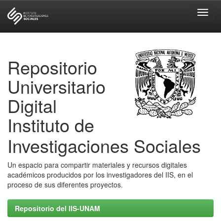
Skip
navigation
Repositorio
Universitario
Digital
Instituto de
Investigaciones Sociales
Un espacio para compartir materiales y recursos digitales
académicos producidos por los investigadores del IIS, en el
proceso de sus diferentes proyectos.
Repositorio del IIS-UNAM