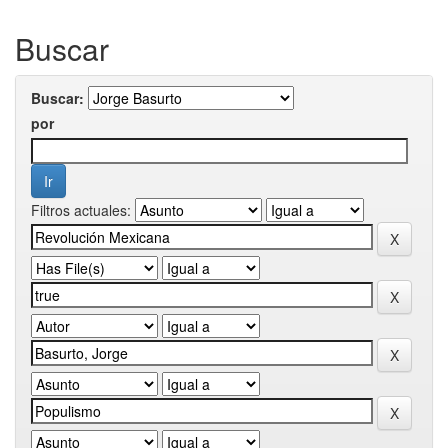
Buscar
Buscar:
por
Filtros actuales: