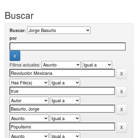
Buscar
Buscar:
por
Filtros actuales: