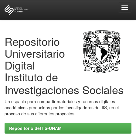
Skip
navigation
Repositorio
Universitario
Digital
Instituto de
Investigaciones Sociales
Un espacio para compartir materiales y recursos digitales
académicos producidos por los investigadores del IIS, en el
proceso de sus diferentes proyectos.
Repositorio del IIS-UNAM