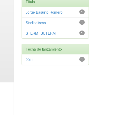
Título
Jorge Basurto Romero
1
Sindicalismo
1
STERM -SUTERM
1
Fecha de lanzamiento
2011
1