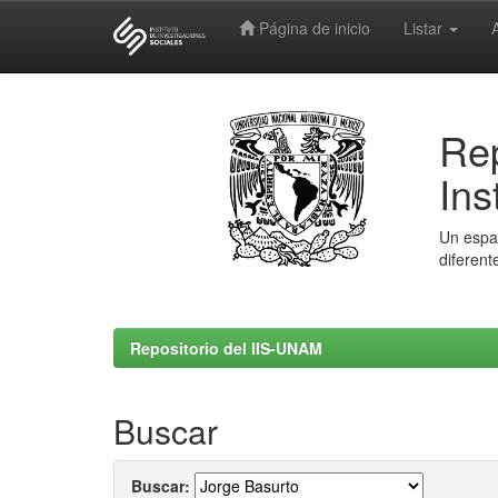
Página de inicio
Listar
Skip
navigation
Rep
Ins
Un espac
diferent
Repositorio del IIS-UNAM
Buscar
Buscar: