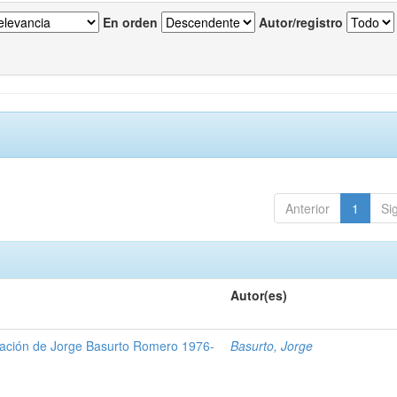
En orden
Autor/registro
Anterior
1
Si
Autor(es)
gación de Jorge Basurto Romero 1976-
Basurto, Jorge