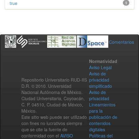
true
1
Comentarios
Normatividad
Aviso Legal
Aviso de
Repositorio Universitario RUD-IIS
privacidad
D.R. © 2010. Universidad
simplificado
Nacional Autónoma de México.
Aviso de
Ciudad Universitaria, Coyoacán,
privacidad
C. P. 04510, Ciudad de México,
Lineamientos
México.
para la
Este sitio web puede ser utilizado
publicación de
con fines no lucrativos siempre
contenidos
que se cite la fuente de
digitales
conformidad con el
AVISO
Políticas del