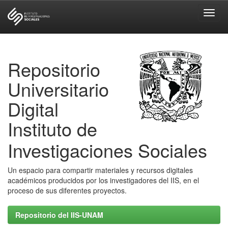
Skip
navigation
Repositorio
Universitario
Digital
Instituto de
Investigaciones Sociales
Un espacio para compartir materiales y recursos digitales
académicos producidos por los investigadores del IIS, en el
proceso de sus diferentes proyectos.
Repositorio del IIS-UNAM