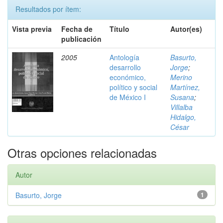
Resultados por ítem:
Vista previa
Fecha de
Título
Autor(es)
publicación
2005
Antología
Basurto,
desarrollo
Jorge
;
económico,
Merino
político y social
Martínez,
de México I
Susana
;
Villalba
Hidalgo,
César
Otras opciones relacionadas
Autor
Basurto, Jorge
1