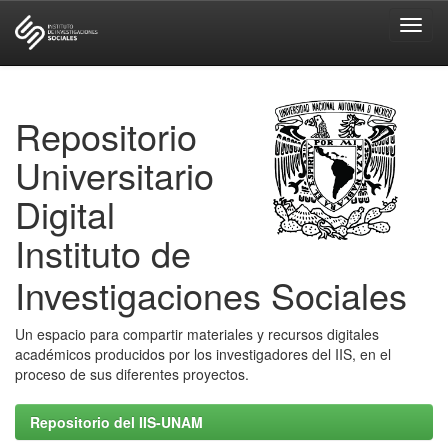
Skip
navigation
Repositorio
Universitario
Digital
Instituto de
Investigaciones Sociales
Un espacio para compartir materiales y recursos digitales
académicos producidos por los investigadores del IIS, en el
proceso de sus diferentes proyectos.
Repositorio del IIS-UNAM