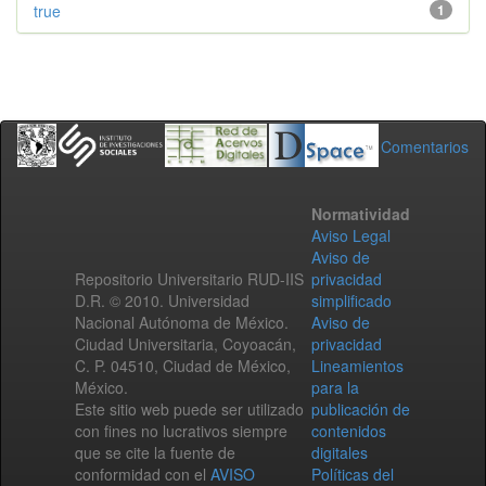
true
1
Comentarios
Normatividad
Aviso Legal
Aviso de
Repositorio Universitario RUD-IIS
privacidad
D.R. © 2010. Universidad
simplificado
Nacional Autónoma de México.
Aviso de
Ciudad Universitaria, Coyoacán,
privacidad
C. P. 04510, Ciudad de México,
Lineamientos
México.
para la
Este sitio web puede ser utilizado
publicación de
con fines no lucrativos siempre
contenidos
que se cite la fuente de
digitales
conformidad con el
AVISO
Políticas del