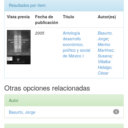
Resultados por ítem:
Vista previa
Fecha de
Título
Autor(es)
publicación
2005
Antología
Basurto,
desarrollo
Jorge
;
económico,
Merino
político y social
Martínez,
de México I
Susana
;
Villalba
Hidalgo,
César
Otras opciones relacionadas
Autor
Basurto, Jorge
1