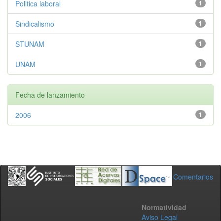
Politica laboral
1
Sindicalismo
1
STUNAM
1
UNAM
1
Fecha de lanzamiento
2006
1
Comentarios
Normatividad
Aviso Legal