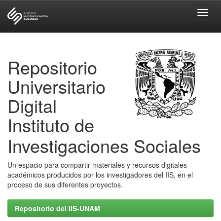
Skip
navigation
Repositorio
Universitario
Digital
Instituto de
Investigaciones Sociales
Un espacio para compartir materiales y recursos digitales
académicos producidos por los investigadores del IIS, en el
proceso de sus diferentes proyectos.
Repositorio del IIS-UNAM