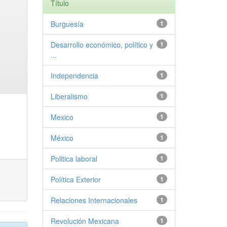
Título
Burguesía
1
Desarrollo económico, político y
1
...
Independencia
1
Liberalismo
1
Mexico
1
México
1
Politica laboral
1
Política Exterior
1
Relaciones Internacionales
1
Revolución Mexicana
1