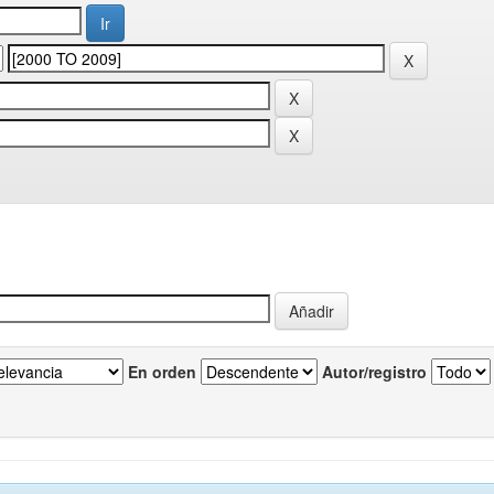
En orden
Autor/registro