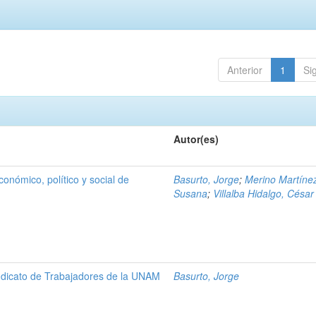
Anterior
1
Si
Autor(es)
conómico, político y social de
Basurto, Jorge
;
Merino Martíne
Susana
;
Villalba Hidalgo, César
Sindicato de Trabajadores de la UNAM
Basurto, Jorge