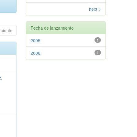
next >
Fecha de lanzamiento
guiente
2005
1
2006
1
z,