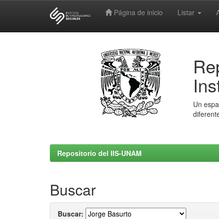
Página de inicio
Listar
Skip
navigation
Rep
Ins
Un espac
diferent
Repositorio del IIS-UNAM
Buscar
Buscar: