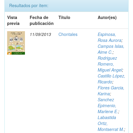
Resultados por ítem:
Vista
Fecha de
Título
Autor(es)
previa
publicación
11/09/2013
Chontales
Espinosa,
Rosa Aurora
;
Campos Islas,
Aime C.
;
Rodriguez
Romero,
Miguel Angel
;
Castillo López,
Ricardo
;
Flores Garcia,
Karina
;
Sanchez
Epimenio,
Marlene E.
;
Labastida
Ortiz,
Montserrat M.
;