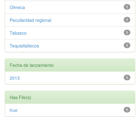
Olmeca
1
Peculiaridad regional
1
Tabasco
1
Tequistlaltecos
1
Fecha de lanzamiento
2013
1
Has File(s)
true
1