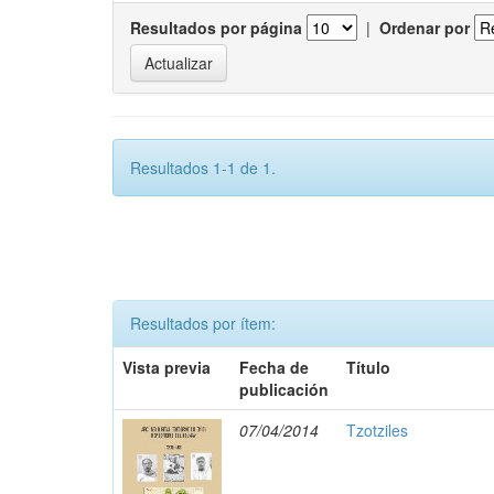
Resultados por página
|
Ordenar por
Resultados 1-1 de 1.
Resultados por ítem:
Vista previa
Fecha de
Título
publicación
07/04/2014
Tzotziles