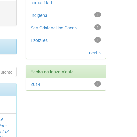
comunidad
Indigena
1
San Cristobal las Casas
1
Tzotziles
1
next >
Fecha de lanzamiento
guiente
2014
1
al
riam
rat M.
;