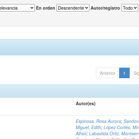
En orden
Autor/registro
Anterior
1
Si
Autor(es)
Espinosa, Rosa Aurora
;
Sandov
Miguel, Edith
;
López Cortés, Mi
Alhelí
;
Labastida Ortiz, Montser