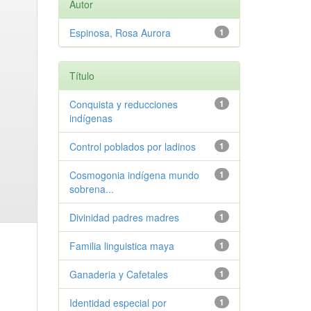
Autor
Espinosa, Rosa Aurora
1
Título
Conquista y reducciones
1
indígenas
Control poblados por ladinos
1
Cosmogonia indígena mundo
1
sobrena...
Divinidad padres madres
1
Familia linguistica maya
1
Ganaderia y Cafetales
1
Identidad especial por
1