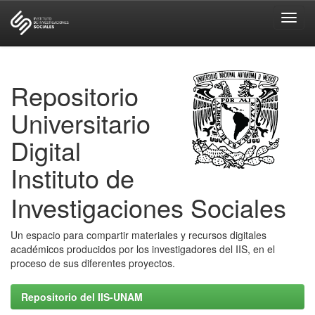
Skip
navigation
Repositorio
Universitario
Digital
Instituto de
Investigaciones Sociales
Un espacio para compartir materiales y recursos digitales
académicos producidos por los investigadores del IIS, en el
proceso de sus diferentes proyectos.
Repositorio del IIS-UNAM