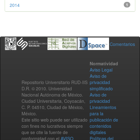
2014
1
Comentarios
Normatividad
Aviso Legal
Aviso de
Repositorio Universitario RUD-IIS
privacidad
D.R. © 2010. Universidad
simplificado
Nacional Autónoma de México.
Aviso de
Ciudad Universitaria, Coyoacán,
privacidad
C. P. 04510, Ciudad de México,
Lineamientos
México.
para la
Este sitio web puede ser utilizado
publicación de
con fines no lucrativos siempre
contenidos
que se cite la fuente de
digitales
conformidad con el
AVISO
Políticas del