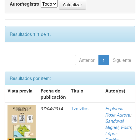
Autor/registro
Resultados 1-1 de 1.
Anterior
1
Siguiente
Resultados por ítem:
Vista previa
Fecha de
Título
Autor(es)
publicación
07/04/2014
Tzotziles
Espinosa,
Rosa Aurora
;
Sandoval
Miguel, Edith
;
López
Cortés,