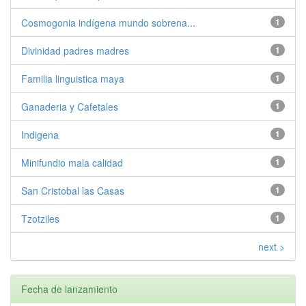
Cosmogonia indígena mundo sobrena...
1
Divinidad padres madres
1
Familia linguistica maya
1
Ganaderia y Cafetales
1
Indigena
1
Minifundio mala calidad
1
San Cristobal las Casas
1
Tzotziles
1
next >
Fecha de lanzamiento