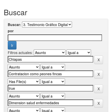
Buscar
Buscar:
por
Filtros actuales: