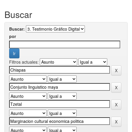
Buscar
Buscar:
por
Filtros actuales: