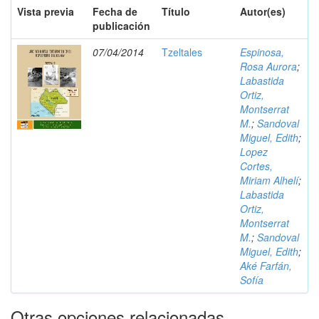
Vista previa
Fecha de
Título
Autor(es)
publicación
07/04/2014
Tzeltales
Espinosa,
Rosa Aurora
;
Labastida
Ortiz,
Montserrat
M.
;
Sandoval
Miguel, Edith
;
Lopez
Cortes,
Miriam Alhelí
;
Labastida
Ortiz,
Montserrat
M.
;
Sandoval
Miguel, Edith
;
Aké Farfán,
Sofía
Otras opciones relacionadas