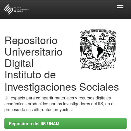
Skip
navigation
Repositorio
Universitario
Digital
Instituto de
Investigaciones Sociales
Un espacio para compartir materiales y recursos digitales
académicos producidos por los investigadores del IIS, en el
proceso de sus diferentes proyectos.
Repositorio del IIS-UNAM