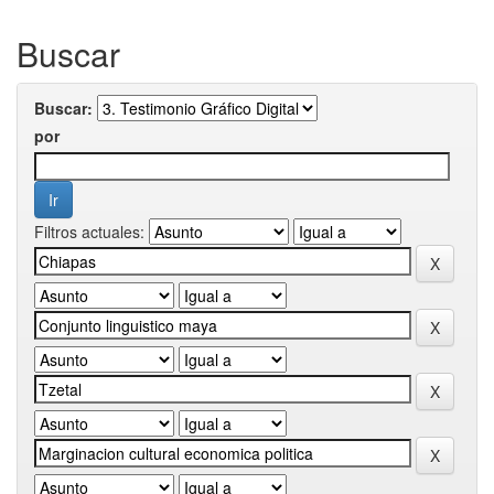
Buscar
Buscar:
por
Filtros actuales: