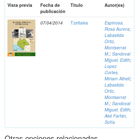
Vista previa
Fecha de
Título
Autor(es)
publicación
07/04/2014
Tzeltales
Espinosa,
Rosa Aurora
;
Labastida
Ortiz,
Montserrat
M.
;
Sandoval
Miguel, Edith
;
Lopez
Cortes,
Miriam Alhelí
;
Labastida
Ortiz,
Montserrat
M.
;
Sandoval
Miguel, Edith
;
Aké Farfán,
Sofía
Otras opciones relacionadas