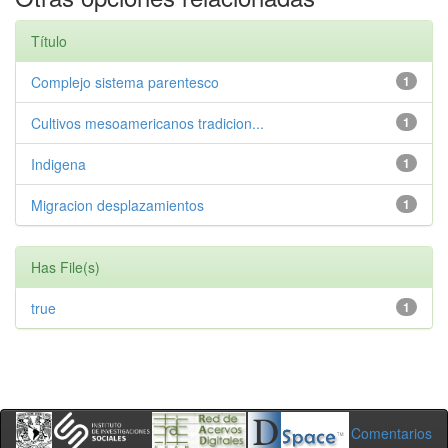
Título
Complejo sistema parentesco
1
Cultivos mesoamericanos tradicion...
1
Indigena
1
Migracion desplazamientos
1
Has File(s)
true
1
Comentarios