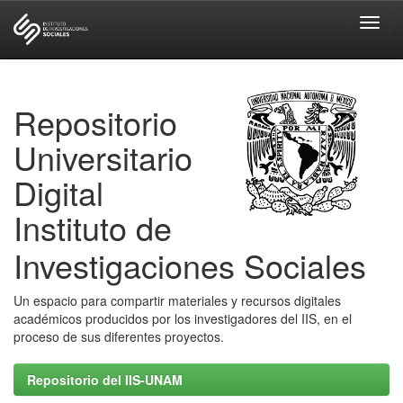
Skip
navigation
Repositorio
Universitario
Digital
Instituto de
Investigaciones Sociales
Un espacio para compartir materiales y recursos digitales
académicos producidos por los investigadores del IIS, en el
proceso de sus diferentes proyectos.
Repositorio del IIS-UNAM