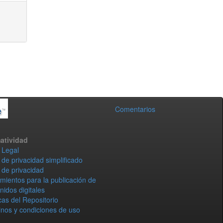
Comentarios
atividad
 Legal
 de privacidad simplificado
 de privacidad
mientos para la publicación de
nidos digitales
icas del Repositorio
nos y condiciones de uso