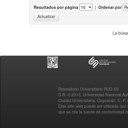
Resultados por página
|
Ordenar por
La búsqu
Repositorio Universitario RUD-IIS
D.R. © 2010. Universidad Nacional A
Ciudad Universitaria, Coyoacán, C. P.
Este sitio web puede ser utilizado con 
que se cite la fuente de conformidad 