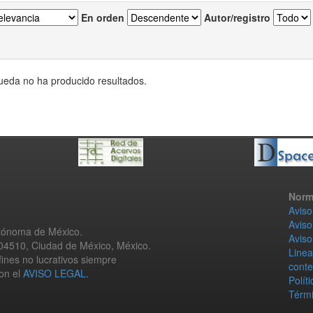
En orden
Autor/registro
eda no ha producido resultados.
Norm
Aviso
Aviso
utónoma de México.
Aviso
 04510, Ciudad de México, México.
Linea
fines no lucrativos siempre
conte
con el
AVISO LEGAL
.
Polít
Térmi